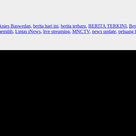
Anies Baswedan
,
berita hari ini
,
berita terbaru
,
BERITA TERKINI
,
Ber
memilih
,
Lintas iNews
,
live streaming
,
MNCTV
,
news update
,
peluang b