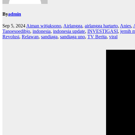
By
admin
Sep 5, 2024
Aiman witjaksono
,
Airlangga
,
airlangga hartarto
,
Anies
,
Tanoesoedibjo
,
indonesia
,
indonesia update
,
INVESTIGASI
,
jernih 
Revolusi
,
Relawan
,
sandiaga
,
sandiaga uno
,
TV Berita
,
viral