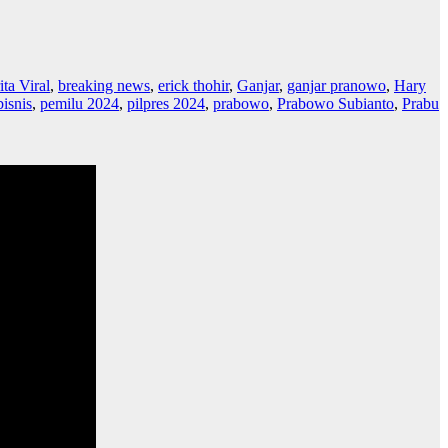
ita Viral
,
breaking news
,
erick thohir
,
Ganjar
,
ganjar pranowo
,
Hary
isnis
,
pemilu 2024
,
pilpres 2024
,
prabowo
,
Prabowo Subianto
,
Prabu