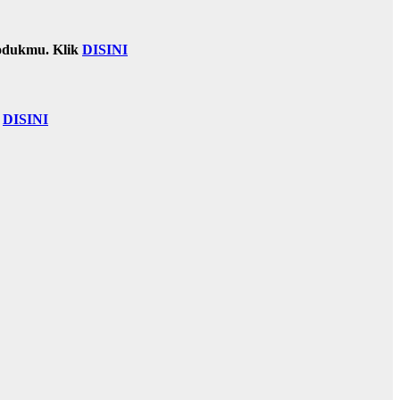
odukmu. Klik
DISINI
k
DISINI