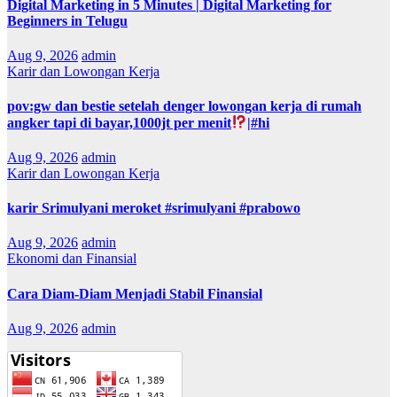
Digital Marketing in 5 Minutes | Digital Marketing for
Beginners in Telugu
Aug 9, 2026
admin
Karir dan Lowongan Kerja
pov:gw dan bestie setelah denger lowongan kerja di rumah
angker tapi di bayar,1000jt per menit
|#hi
Aug 9, 2026
admin
Karir dan Lowongan Kerja
karir Srimulyani meroket #srimulyani #prabowo
Aug 9, 2026
admin
Ekonomi dan Finansial
Cara Diam-Diam Menjadi Stabil Finansial
Aug 9, 2026
admin