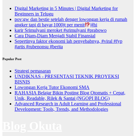
Digital Marketing in 5 Minutes | Digital Marketing for
Beginners in Telugu
pov:gw dan bestie setelah denger lowongan kerja di rumah
angker tapi di bayar,1000jt per menit
|#hi
karir Srimulyani meroket #srimulyani #prabowo
Cara Diam-Diam Menjadi Stabil Finansial
Sepertinya faktor ekonomi lah penyebabnya, #viral #fyp
#artis #rubenonsu #berita
Popular Post
Strategi pemasaran
UNDIKNAS - PRESENTASI TEKNIK PROYEKSI
BISNIS
Lowongan Kerja Tutor Ekonomi SMA
RAHASIA Belajar Bikin Posting Blog Otomatis + Cepat,
Unik, Readable, Rilek & Santai (NGOPI BLOG)
Advanced Research in Adult Learning and Professional
Development: Tools, Trends, and Methodologies
Blog Okuta