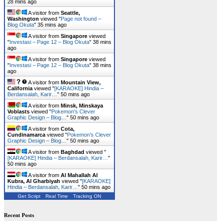
28 mins ago
A visitor from
Seattle,
Washington
viewed "
Page not found –
Blog Okuta
"
35 mins ago
A visitor from
Singapore
viewed
"
Investasi – Page 12 – Blog Okuta
"
38 mins
ago
A visitor from
Singapore
viewed
"
Investasi – Page 12 – Blog Okuta
"
38 mins
ago
A visitor from
Mountain View,
California
viewed "
[KARAOKE] Hindia –
Berdansalah, Karir…
"
50 mins ago
A visitor from
Minsk, Minskaya
Voblasts
viewed "
Pokemon’s Clever
Graphic Design – Blog…
"
50 mins ago
A visitor from
Cota,
Cundinamarca
viewed "
Pokemon’s Clever
Graphic Design – Blog…
"
50 mins ago
A visitor from
Baghdad
viewed "
[KARAOKE] Hindia – Berdansalah, Karir…
"
50 mins ago
A visitor from
Al Mahallah Al
Kubra, Al Gharbiyah
viewed "
[KARAOKE]
Hindia – Berdansalah, Karir…
"
50 mins ago
Get Script
Real Time
Tracking ON
Recent Posts