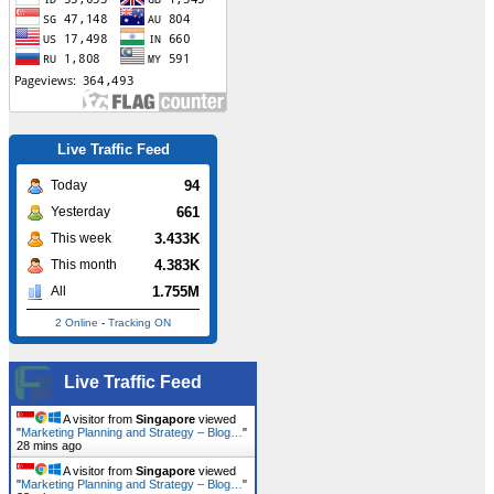
Live Traffic Feed
94
Today
661
Yesterday
3.433K
This week
4.383K
This month
1.755M
All
2 Online
-
Tracking ON
Live Traffic Feed
A visitor from
Singapore
viewed
"
Marketing Planning and Strategy – Blog…
"
28 mins ago
A visitor from
Singapore
viewed
"
Marketing Planning and Strategy – Blog…
"