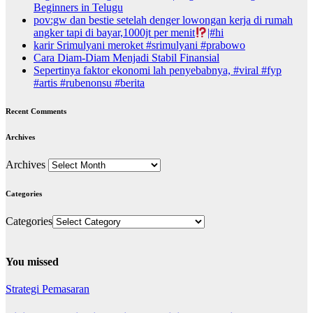
Beginners in Telugu
pov:gw dan bestie setelah denger lowongan kerja di rumah
angker tapi di bayar,1000jt per menit
|#hi
karir Srimulyani meroket #srimulyani #prabowo
Cara Diam-Diam Menjadi Stabil Finansial
Sepertinya faktor ekonomi lah penyebabnya, #viral #fyp
#artis #rubenonsu #berita
Recent Comments
Archives
Archives
Categories
Categories
You missed
Strategi Pemasaran