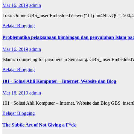
Mar 16, 2019
admin
Toko Online GBS_insertEmbeddedViewer(“1Tj-hn4NLvQC”, 500,4
Belajar Blogging
Problematika pelaksanaan bimbingan dan penyuluhan Islam pa
Mar 16, 2019
admin
Islamic counseling for prisoners in Semarang. GBS_insertEmbe
Belajar Blogging
101+ Solusi Ahli Komputer – Internet, Website dan Blog
Mar 16, 2019
admin
101+ Solusi Ahli Komputer – Internet, Website dan Blog GBS_in
Belajar Blogging
The Subtle Art of Not Giving a F*ck