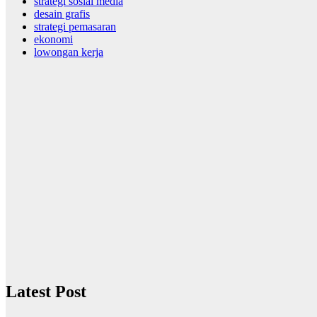
strategi sosial media
desain grafis
strategi pemasaran
ekonomi
lowongan kerja
Latest Post