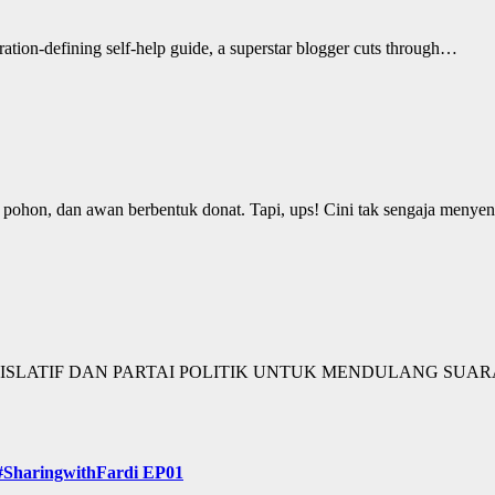
ation-defining self-help guide, a superstar blogger cuts through…
 pohon, dan awan berbentuk donat. Tapi, ups! Cini tak sengaja meny
GISLATIF DAN PARTAI POLITIK UNTUK MENDULANG SUA
 #SharingwithFardi EP01