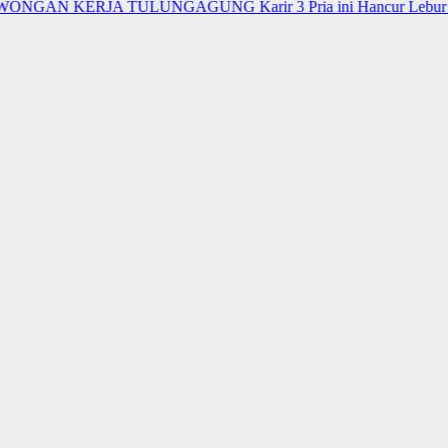
GAN KERJA TULUNGAGUNG
Karir 3 Pria ini Hancur Lebur usai