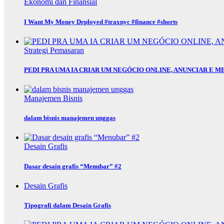
Ekonomi dan Finansial
I Want My Money Deployed #traxnyc #finance #shorts
Strategi Pemasaran
PEDI PRA UMA IA CRIAR UM NEGÓCIO ONLINE, ANUNCIAR E M
Manajemen Bisnis
dalam bisnis manajemen unggas
Desain Grafis
Dasar desain grafis “Menubar” #2
Desain Grafis
Tipografi dalam Desain Grafis