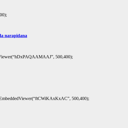
00);
da narapidana
ddedViewer(“hDxPAQAAMAAJ”, 500,400);
sertEmbeddedViewer(“ftCWiKAxKxAC”, 500,400);