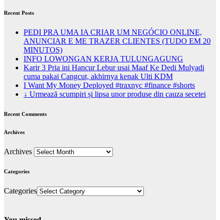
Recent Posts
PEDI PRA UMA IA CRIAR UM NEGÓCIO ONLINE,
ANUNCIAR E ME TRAZER CLIENTES (TUDO EM 20
MINUTOS)
INFO LOWONGAN KERJA TULUNGAGUNG
Karir 3 Pria ini Hancur Lebur usai Maaf Ke Dedi Mulyadi
cuma pakai Cangcut, akhirnya kenak Ulti KDM
I Want My Money Deployed #traxnyc #finance #shorts
↓ Urmează scumpiri și lipsa unor produse din cauza secetei
Recent Comments
Archives
Archives
Categories
Categories
You missed