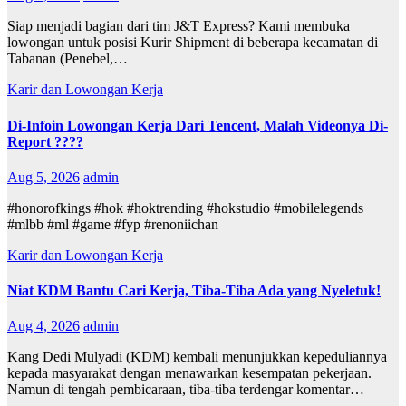
Siap menjadi bagian dari tim J&T Express? Kami membuka
lowongan untuk posisi Kurir Shipment di beberapa kecamatan di
Tabanan (Penebel,…
Karir dan Lowongan Kerja
Di-Infoin Lowongan Kerja Dari Tencent, Malah Videonya Di-
Report ????
Aug 5, 2026
admin
#honorofkings #hok #hoktrending #hokstudio #mobilelegends
#mlbb #ml #game #fyp #renoniichan
Karir dan Lowongan Kerja
Niat KDM Bantu Cari Kerja, Tiba-Tiba Ada yang Nyeletuk!
Aug 4, 2026
admin
Kang Dedi Mulyadi (KDM) kembali menunjukkan kepeduliannya
kepada masyarakat dengan menawarkan kesempatan pekerjaan.
Namun di tengah pembicaraan, tiba-tiba terdengar komentar…