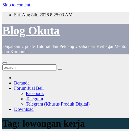
Skip to content
Sat. Aug 8th, 2026
8:25:04 AM
Blog Okuta
Dapatkan Update Tutorial dan Peluang Usaha dari Berbagai Mentor
dan Komunitas
Beranda
Forum Jual Beli
Facebook
Telegram
Telegram (Khusus Produk Digital)
Download
Tag:
lowongan kerja