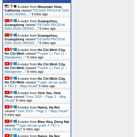
A visitor from
Mountain View,
California
viewed "
DESAIN PRODUK DAN
JASA | BISNIS…
"
4 mins ago
A visitor from
Guangzhou,
Guangdong
viewed "
DESAIN PRODUK
DAN JASA | BISNIS…
"
6 mins ago
A visitor from
Guangzhou,
Guangdong
viewed "
DESAIN PRODUK
DAN JASA | BISNIS…
"
6 mins ago
A visitor from
Ho Chi Minh City,
Ho Chi Minh
viewed "
Tuweb 1 ( Part 1) –
Manajemen…
"
6 mins ago
A visitor from
Ho Chi Minh City,
Ho Chi Minh
viewed "
Tuweb 1 ( Part 1) –
Manajemen…
"
6 mins ago
A visitor from
Ho Chi Minh City,
Ho Chi Minh
viewed "
Tugas desain grafis
X TKJ 2 – Blog Okuta
"
6 mins ago
A visitor from
Vinh Yen, Vinh
Phuc
viewed "
June 2019 – Page 2 – Blog
Okuta
"
6 mins ago
A visitor from
Hanoi, Ha Noi
viewed "
June 2019 – Page 2 – Blog Okuta
"
6 mins ago
A visitor from
Bien Hoa, Dong Nai
viewed "
Tugas desain grafis X TKJ 2 –
Blog Okuta
"
6 mins ago
A visitor from
Hanoi, Ha Noi