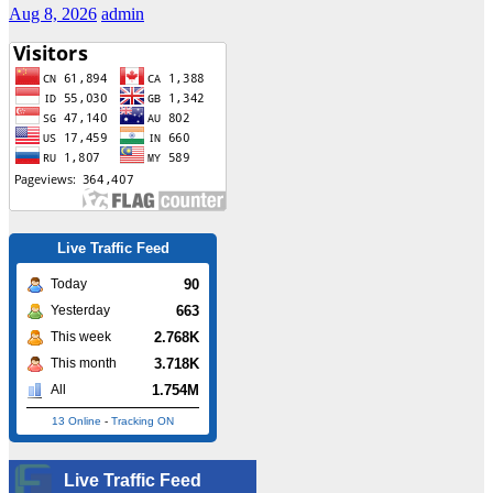
Aug 8, 2026
admin
Live Traffic Feed
90
Today
663
Yesterday
2.768K
This week
3.718K
This month
1.754M
All
13 Online
-
Tracking ON
Live Traffic Feed