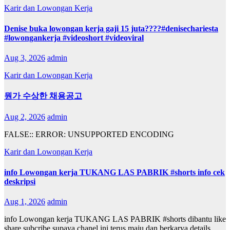
Karir dan Lowongan Kerja
Denise buka lowongan kerja gaji 15 juta????#denisechariesta
#lowongankerja #videoshort #videoviral
Aug 3, 2026
admin
Karir dan Lowongan Kerja
뭔가 수상한 채용공고
Aug 2, 2026
admin
FALSE:: ERROR: UNSUPPORTED ENCODING
Karir dan Lowongan Kerja
info Lowongan kerja TUKANG LAS PABRIK #shorts info cek
deskripsi
Aug 1, 2026
admin
info Lowongan kerja TUKANG LAS PABRIK #shorts dibantu like
share subcribe supaya chanel ini terus maju dan berkarya details