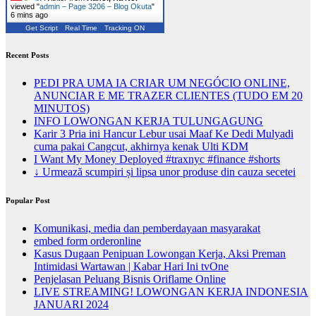
viewed "
admin – Page 3206 – Blog Okuta
"
6 mins ago
Get Script
Real Time
Tracking ON
Recent Posts
PEDI PRA UMA IA CRIAR UM NEGÓCIO ONLINE,
ANUNCIAR E ME TRAZER CLIENTES (TUDO EM 20
MINUTOS)
INFO LOWONGAN KERJA TULUNGAGUNG
Karir 3 Pria ini Hancur Lebur usai Maaf Ke Dedi Mulyadi
cuma pakai Cangcut, akhirnya kenak Ulti KDM
I Want My Money Deployed #traxnyc #finance #shorts
↓ Urmează scumpiri și lipsa unor produse din cauza secetei
Popular Post
Komunikasi, media dan pemberdayaan masyarakat
embed form orderonline
Kasus Dugaan Penipuan Lowongan Kerja, Aksi Preman
Intimidasi Wartawan | Kabar Hari Ini tvOne
Penjelasan Peluang Bisnis Oriflame Online
LIVE STREAMING! LOWONGAN KERJA INDONESIA
JANUARI 2024