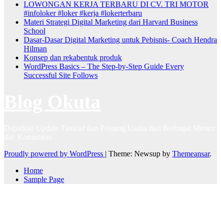
LOWONGAN KERJA TERBARU DI CV. TRI MOTOR
#infoloker #loker #kerja #lokerterbaru
Materi Strategi Digital Marketing dari Harvard Business
School
Dasar-Dasar Digital Marketing untuk Pebisnis- Coach Hendra
Hilman
Konsep dan rekabentuk produk
WordPress Basics – The Step-by-Step Guide Every
Successful Site Follows
Blog Okuta
Dapatkan Update Tutorial dan Peluang Usaha dari Berbagai Mentor
dan Komunitas
Proudly powered by WordPress
|
Theme: Newsup by
Themeansar
.
Home
Sample Page