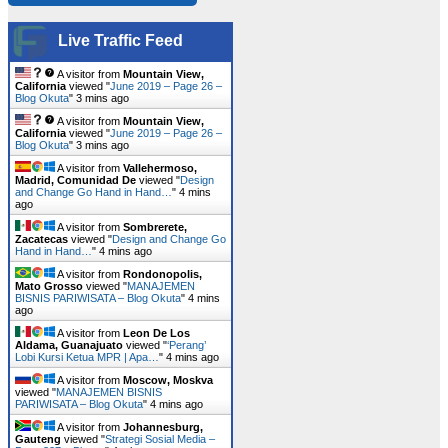
Live Traffic Feed
A visitor from
Mountain View,
California
viewed "
June 2019 – Page 26 –
Blog Okuta
"
3 mins ago
A visitor from
Mountain View,
California
viewed "
June 2019 – Page 26 –
Blog Okuta
"
3 mins ago
A visitor from
Vallehermoso,
Madrid, Comunidad De
viewed "
Design
and Change Go Hand in Hand…
"
4 mins
ago
A visitor from
Sombrerete,
Zacatecas
viewed "
Design and Change Go
Hand in Hand…
"
4 mins ago
A visitor from
Rondonopolis,
Mato Grosso
viewed "
MANAJEMEN
BISNIS PARIWISATA – Blog Okuta
"
4 mins
ago
A visitor from
Leon De Los
Aldama, Guanajuato
viewed "
‘Perang’
Lobi Kursi Ketua MPR | Apa…
"
4 mins ago
A visitor from
Moscow, Moskva
viewed "
MANAJEMEN BISNIS
PARIWISATA – Blog Okuta
"
4 mins ago
A visitor from
Johannesburg,
Gauteng
viewed "
Strategi Sosial Media –