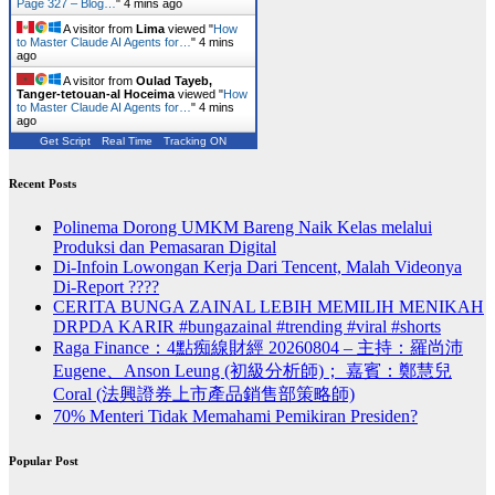
Page 327 – Blog…
"
4 mins ago
A visitor from
Lima
viewed "
How
to Master Claude AI Agents for…
"
4 mins
ago
A visitor from
Oulad Tayeb,
Tanger-tetouan-al Hoceima
viewed "
How
to Master Claude AI Agents for…
"
4 mins
ago
Get Script
Real Time
Tracking ON
Recent Posts
Polinema Dorong UMKM Bareng Naik Kelas melalui
Produksi dan Pemasaran Digital
Di-Infoin Lowongan Kerja Dari Tencent, Malah Videonya
Di-Report ????
CERITA BUNGA ZAINAL LEBIH MEMILIH MENIKAH
DRPDA KARIR #bungazainal #trending #viral #shorts
Raga Finance：4點痴線財經 20260804 – 主持：羅尚沛
Eugene、Anson Leung (初級分析師)； 嘉賓：鄭慧兒
Coral (法興證券上市產品銷售部策略師)
70% Menteri Tidak Memahami Pemikiran Presiden?
Popular Post