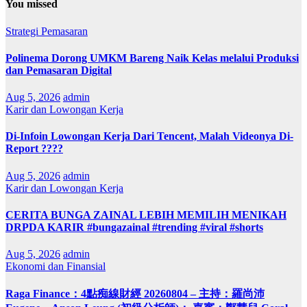
You missed
Strategi Pemasaran
Polinema Dorong UMKM Bareng Naik Kelas melalui Produksi
dan Pemasaran Digital
Aug 5, 2026
admin
Karir dan Lowongan Kerja
Di-Infoin Lowongan Kerja Dari Tencent, Malah Videonya Di-
Report ????
Aug 5, 2026
admin
Karir dan Lowongan Kerja
CERITA BUNGA ZAINAL LEBIH MEMILIH MENIKAH
DRPDA KARIR #bungazainal #trending #viral #shorts
Aug 5, 2026
admin
Ekonomi dan Finansial
Raga Finance：4點痴線財經 20260804 – 主持：羅尚沛