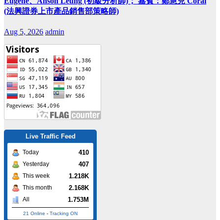
Eugene、Anson Leung (初級分析師)； 嘉賓：鄭慧兒 Coral
(法興證券上市產品銷售部策略師)
Aug 5, 2026
admin
Live Traffic Feed
410
Today
407
Yesterday
1.218K
This week
2.168K
This month
1.753M
All
21 Online
-
Tracking ON