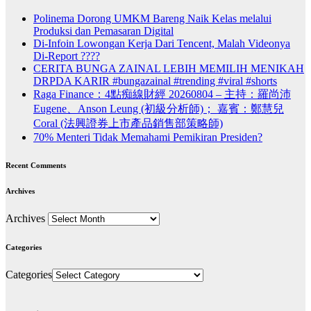
Polinema Dorong UMKM Bareng Naik Kelas melalui
Produksi dan Pemasaran Digital
Di-Infoin Lowongan Kerja Dari Tencent, Malah Videonya
Di-Report ????
CERITA BUNGA ZAINAL LEBIH MEMILIH MENIKAH
DRPDA KARIR #bungazainal #trending #viral #shorts
Raga Finance：4點痴線財經 20260804 – 主持：羅尚沛
Eugene、Anson Leung (初級分析師)； 嘉賓：鄭慧兒
Coral (法興證券上市產品銷售部策略師)
70% Menteri Tidak Memahami Pemikiran Presiden?
Recent Comments
Archives
Archives
Categories
Categories