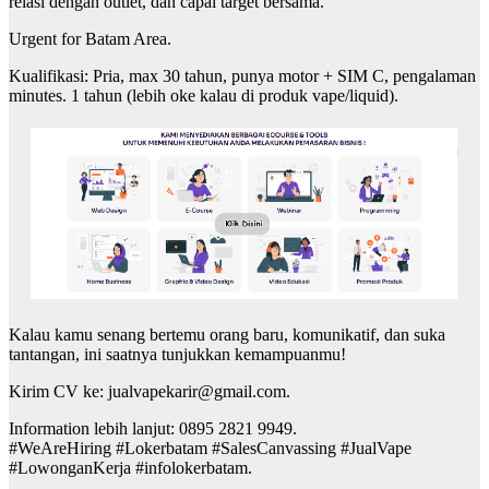
relasi dengan outlet, dan capai target bersama.
Urgent for Batam Area.
Kualifikasi: Pria, max 30 tahun, punya motor + SIM C, pengalaman
minutes. 1 tahun (lebih oke kalau di produk vape/liquid).
Kalau kamu senang bertemu orang baru, komunikatif, dan suka
tantangan, ini saatnya tunjukkan kemampuanmu!
Kirim CV ke: jualvapekarir@gmail.com.
Information lebih lanjut: 0895 2821 9949.
#WeAreHiring #Lokerbatam #SalesCanvassing #JualVape
#LowonganKerja #infolokerbatam.