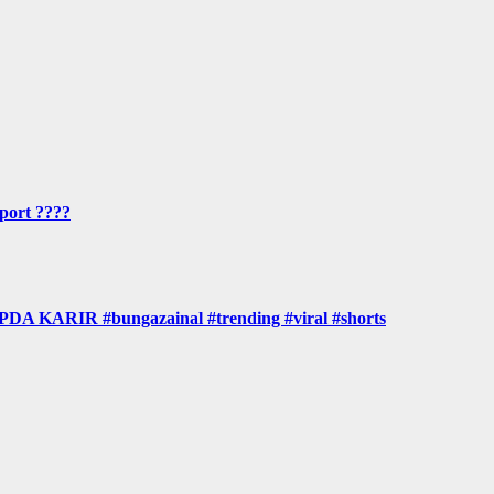
port ????
RIR #bungazainal #trending #viral #shorts