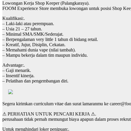
Lowongan Kerja Shop Keeper (Palangkaraya).
FOOM Experience Store membuka lowongan untuk posisi Shop Keeper di
Kualifikasi:.
– Laki-laki atau perempuan.
– Usia 21 – 27 tahun.
– Minimal SMA/SMK/Sederajat.
– Berpengalaman very little 1 tahun di bidang retail.
– Kreatif, Jujur, Disiplin, Cekatan.
– Memahami dunia vape (nilai tambah).
– Mampu bekerja dalam tim maupun individu.
Advantage:.
– Gaji menarik.
– Insentif kinerja.
– Pelatihan dan pengembangan diri.
Segera kirimkan curriculum vitae dan surat lamaranmu ke career@fo
⚠ PERHATIAN UNTUK PENCARI KERJA ⚠.
perusahaan tidak pernah memungut biaya apapun dalam proses rekru
Untuk menghindari loker penipuan:.