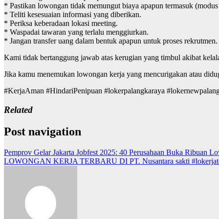
* Pastikan lowongan tidak memungut biaya apapun termasuk (modus bi
* Teliti kesesuaian informasi yang diberikan.
* Periksa keberadaan lokasi meeting.
* Waspadai tawaran yang terlalu menggiurkan.
* Jangan transfer uang dalam bentuk apapun untuk proses rekrutmen.
Kami tidak bertanggung jawab atas kerugian yang timbul akibat kelal
Jika kamu menemukan lowongan kerja yang mencurigakan atau diduga 
#KerjaAman #HindariPenipuan #lokerpalangkaraya #lokernewpalangkar
Related
Post navigation
Pemprov Gelar Jakarta Jobfest 2025: 40 Perusahaan Buka Ribuan Lo
LOWONGAN KERJA TERBARU DI PT. Nusantara sakti #lokerjateng 