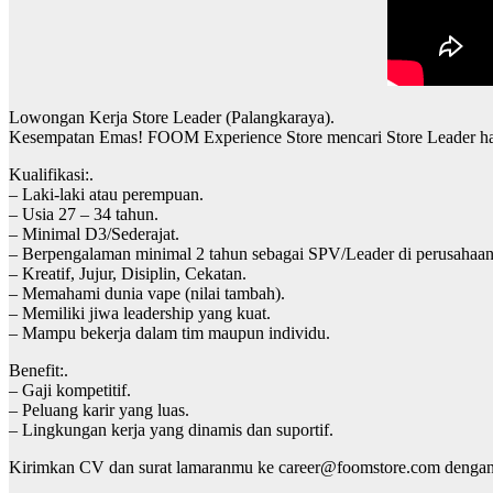
Lowongan Kerja Store Leader (Palangkaraya).
Kesempatan Emas! FOOM Experience Store mencari Store Leader handa
Kualifikasi:.
– Laki-laki atau perempuan.
– Usia 27 – 34 tahun.
– Minimal D3/Sederajat.
– Berpengalaman minimal 2 tahun sebagai SPV/Leader di perusahaan r
– Kreatif, Jujur, Disiplin, Cekatan.
– Memahami dunia vape (nilai tambah).
– Memiliki jiwa leadership yang kuat.
– Mampu bekerja dalam tim maupun individu.
Benefit:.
– Gaji kompetitif.
– Peluang karir yang luas.
– Lingkungan kerja yang dinamis dan suportif.
Kirimkan CV dan surat lamaranmu ke career@foomstore.com dengan s