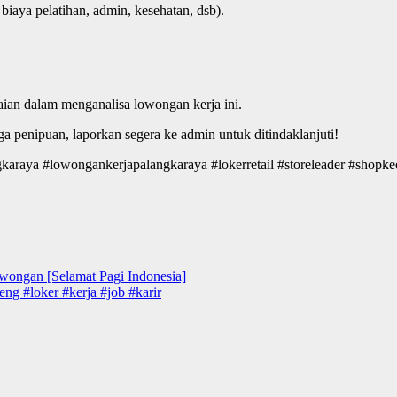
aya pelatihan, admin, kesehatan, dsb).
aian dalam menganalisa lowongan kerja ini.
penipuan, laporkan segera ke admin untuk ditindaklanjuti!
aya #lowongankerjapalangkaraya #lokerretail #storeleader #shopkeep
wongan [Selamat Pagi Indonesia]
#loker #kerja #job #karir