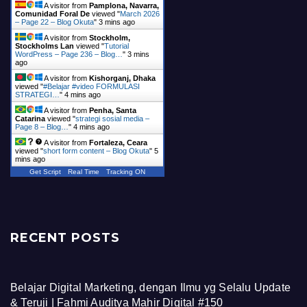
A visitor from
Pamplona, Navarra,
Comunidad Foral De
viewed "
March 2026
– Page 22 – Blog Okuta
"
3 mins ago
A visitor from
Stockholm,
Stockholms Lan
viewed "
Tutorial
WordPress – Page 236 – Blog…
"
4 mins
ago
A visitor from
Kishorganj, Dhaka
viewed "
#Belajar #video FORMULASI
STRATEGI…
"
4 mins ago
A visitor from
Penha, Santa
Catarina
viewed "
strategi sosial media –
Page 8 – Blog…
"
4 mins ago
A visitor from
Fortaleza, Ceara
viewed "
short form content – Blog Okuta
"
5
mins ago
Get Script
Real Time
Tracking ON
RECENT POSTS
Belajar Digital Marketing, dengan Ilmu yg Selalu Update
& Teruji | Fahmi Auditya Mahir Digital #150