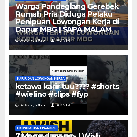
Warga Pandeglang Gerebek
Rumah Pria Diduga Pelaku
Penipuan Lowongan Kerja di
Dapur MBG | SAPA MALAM
AUG 7, 2026
ADMIN
KARIR DAN LOWONGAN KERJA
ketawa karir tuu???? #shorts
#wielino #clips #fyp
AUG 7, 2026
ADMIN
EKONOMI DAN FINANSIAL
7 Money Lessons I Wish