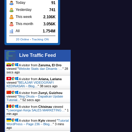
91
Today
741
Yesterday
2.106K
This week
3.056K
This month
1.754M
All
20 Online
-
Tracking ON
Live Traffic Feed
A visitor from
Zaruma, El Oro
viewed "
Website Statis dan Dinamis :…
"
29
secs ago
A visitor from
Ariana, Lariana
viewed "
BELAJAR VIDEOGRAFI
KEDINASAN – Blog…
"
39 secs ago
A visitor from
Zunyi, Guizhou
viewed "
Blog Okuta – Dapatkan Update
Tutorial…
"
53 secs ago
A visitor from
Chisinau
viewed
"
Lowongan Kerja SALES MARKETING…
"
1
min ago
A visitor from
Kyiv
viewed "
Tutorial
WordPress – Page 236 – Blog…
"
3 mins
ago