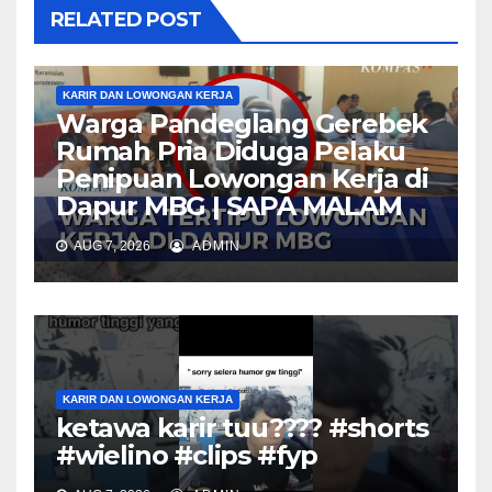
RELATED POST
KARIR DAN LOWONGAN KERJA
Warga Pandeglang Gerebek
Rumah Pria Diduga Pelaku
Penipuan Lowongan Kerja di
Dapur MBG | SAPA MALAM
AUG 7, 2026
ADMIN
KARIR DAN LOWONGAN KERJA
ketawa karir tuu???? #shorts
#wielino #clips #fyp