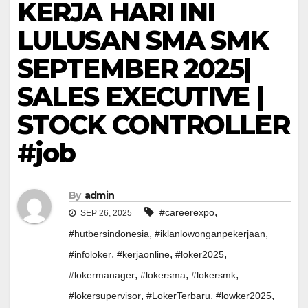
KERJA HARI INI
LULUSAN SMA SMK
SEPTEMBER 2025|
SALES EXECUTIVE |
STOCK CONTROLLER
#job
By
admin
,
#careerexpo
SEP 26, 2025
,
,
#hutbersindonesia
#iklanlowonganpekerjaan
,
,
,
#infoloker
#kerjaonline
#loker2025
,
,
,
#lokermanager
#lokersma
#lokersmk
,
,
,
#lokersupervisor
#LokerTerbaru
#lowker2025