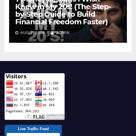
Knew in My 20s! (The Step-
by-Step Guide to Build
Financial Freedom Faster)
AUG 7, 2026
ADMIN
Live Traffic Feed