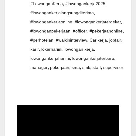
,
,
#LowonganKerja
#lowongankerja2025
,
#lowongankerjalangsungditerima
,
,
#lowongankerjaonline
#lowongankerjaterdekat
,
,
,
#lowonganpekerjaan
#officer
#pekerjaanonline
,
,
,
,
#perhotelan
#walkininterview
Carikerja
jobfair
,
,
,
karir
lokerhariini
lowongan kerja
,
,
lowongankerjahariini
lowongankerjaterbaru
,
,
,
,
,
manager
pekerjaan
sma
smk
staff
supervisor