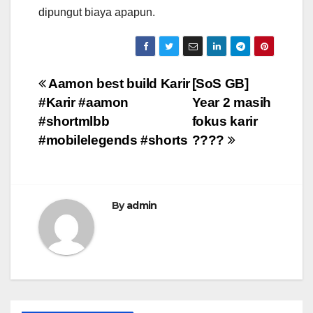
dipungut biaya apapun.
Post
Aamon best build Karir
[SoS GB]
#Karir #aamon
Year 2 masih
navigation
#shortmlbb
fokus karir
#mobilelegends #shorts
????
By
admin