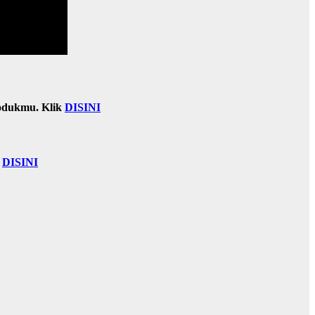
odukmu. Klik
DISINI
k
DISINI