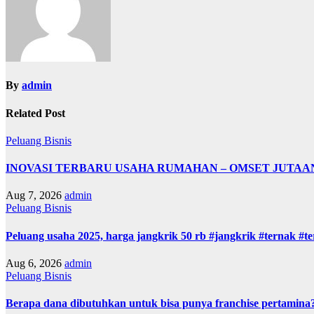
By
admin
Related Post
Peluang Bisnis
INOVASI TERBARU USAHA RUMAHAN – OMSET JUTAA
Aug 7, 2026
admin
Peluang Bisnis
Peluang usaha 2025, harga jangkrik 50 rb #jangkrik #ternak #
Aug 6, 2026
admin
Peluang Bisnis
Berapa dana dibutuhkan untuk bisa punya franchise pertamina? 