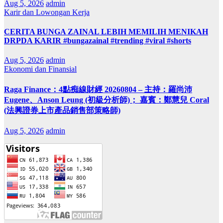
Aug 5, 2026
admin
Karir dan Lowongan Kerja
CERITA BUNGA ZAINAL LEBIH MEMILIH MENIKAH
DRPDA KARIR #bungazainal #trending #viral #shorts
Aug 5, 2026
admin
Ekonomi dan Finansial
Raga Finance：4點痴線財經 20260804 – 主持：羅尚沛
Eugene、Anson Leung (初級分析師)； 嘉賓：鄭慧兒 Coral
(法興證券上市產品銷售部策略師)
Aug 5, 2026
admin