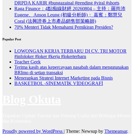
DRPDA KARIR #bungazainal #trending #viral #shorts
Raga Finance：4點痴線財經 20260804 – 主持：羅尚沛
Eugene、Anson Leung (初級分析師)； 嘉賓：鄭慧兒
Coral (法興證券上市產品銷售部策略師)
70% Menteri Tidak Memahami Pemikiran Presiden?
Popular Post
LOWONGAN KERJA TERBARU DI CV. TRI MOTOR
#infoloker #loker #kerja #lokerterbaru
Teacher Geek
Terima kasih atas kepercayaan nasabah dalam menggunakan
BRImo di setiap transaksi
Menerapkan Strategi Internet Marketing pada Bisnis
BASKETBOL -SİNEMATİK VİDEOGRAFİ
Blog Okuta
Dapatkan Update Tutorial dan Peluang Usaha dari Berbagai Mentor
dan Komunitas
Proudly powered by WordPress
|
Theme: Newsup by
Themeansar
.