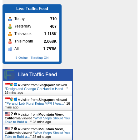
Live Traffic Feed
310
Today
407
Yesterday
1.118K
This week
2.068K
This month
1.753M
All
5 Online
-
Tracking ON
Live Traffic Feed
A visitor from
Singapore
viewed
"
Design and Change Go Hand in Hand…
"
16 mins ago
A visitor from
Singapore
viewed
"
‘Perang’ Lobi Kursi Ketua MPR | Apa…
"
16
mins ago
A visitor from
Mountain View,
California
viewed "
What Steps Should You
Take to Build a…
"
28 mins ago
A visitor from
Mountain View,
California
viewed "
What Steps Should You
Take to Build a…
"
28 mins ago