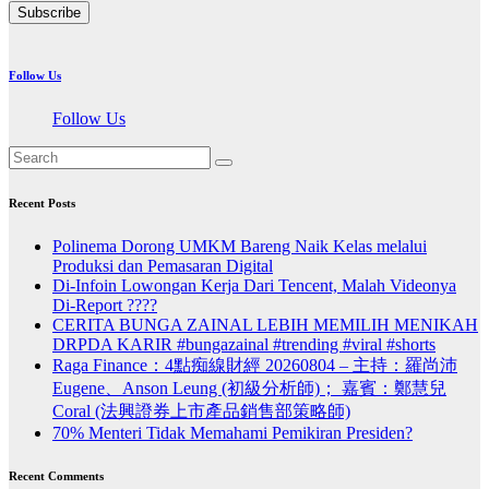
Subscribe
Follow Us
Follow Us
Recent Posts
Polinema Dorong UMKM Bareng Naik Kelas melalui
Produksi dan Pemasaran Digital
Di-Infoin Lowongan Kerja Dari Tencent, Malah Videonya
Di-Report ????
CERITA BUNGA ZAINAL LEBIH MEMILIH MENIKAH
DRPDA KARIR #bungazainal #trending #viral #shorts
Raga Finance：4點痴線財經 20260804 – 主持：羅尚沛
Eugene、Anson Leung (初級分析師)； 嘉賓：鄭慧兒
Coral (法興證券上市產品銷售部策略師)
70% Menteri Tidak Memahami Pemikiran Presiden?
Recent Comments