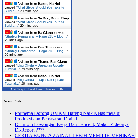
A visitor from
Hanoi, Ha Noi
viewed "
What Steps Should You Take to
Build a…
"
29 mins ago
A visitor from
Sa Dec, Dong Thap
viewed "
What Steps Should You Take to
Build a…
"
29 mins ago
A visitor from
Ha Giang
viewed
"
Strategi Pemasaran – Page 215 – Blog…
"
29 mins ago
A visitor from
Can Tho
viewed
"
Strategi Pemasaran – Page 215 – Blog…
"
29 mins ago
A visitor from
Thang, Bac Giang
viewed "
Blog Okuta – Dapatkan Update
Tutorial…
"
29 mins ago
A visitor from
Hanoi, Ha Noi
viewed "
Blog Okuta – Dapatkan Update
Tutorial…
"
29 mins ago
Get Script
Real Time
Tracking ON
Recent Posts
Polinema Dorong UMKM Bareng Naik Kelas melalui
Produksi dan Pemasaran Digital
Di-Infoin Lowongan Kerja Dari Tencent, Malah Videonya
Di-Report ????
CERITA BUNGA ZAINAL LEBIH MEMILIH MENIKAH