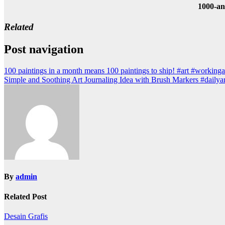
1000-a
Related
Post navigation
100 paintings in a month means 100 paintings to ship! #art #workingar
Simple and Soothing Art Journaling Idea with Brush Markers #dailyart
By
admin
Related Post
Desain Grafis