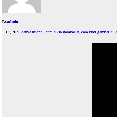
By
admin
Jul 7, 2026
canva tutorial
,
cara bikin gambar ai
,
cara buat gambar ai
,