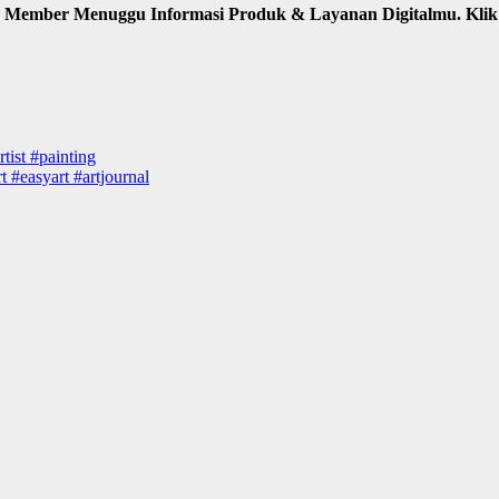
n Member Menuggu Informasi Produk & Layanan Digitalmu. Kli
tist #painting
 #easyart #artjournal