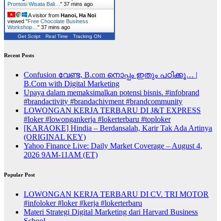
Promosi Wisata Bali…
"
37 mins ago
A visitor from
Hanoi, Ha Noi
viewed "
Free Chocolate Business
Workshop…
"
37 mins ago
Get Script
Real Time
Tracking ON
Recent Posts
Confusion വേണ്ട, B.com നൊപ്പം ഇതും പഠിക്കൂ… |
B.Com with Digital Marketing
Upaya dalam memaksimalkan potensi bisnis. #infobrand
#brandactivity #brandachivment #brandcommunity
LOWONGAN KERJA TERBARU DI J&T EXPRESS
#loker #lowongankerja #lokerterbaru #toploker
[KARAOKE] Hindia – Berdansalah, Karir Tak Ada Artinya
(ORIGINAL KEY)
Yahoo Finance Live: Daily Market Coverage – August 4,
2026 9AM-11AM (ET)
Popular Post
LOWONGAN KERJA TERBARU DI CV. TRI MOTOR
#infoloker #loker #kerja #lokerterbaru
Materi Strategi Digital Marketing dari Harvard Business
School