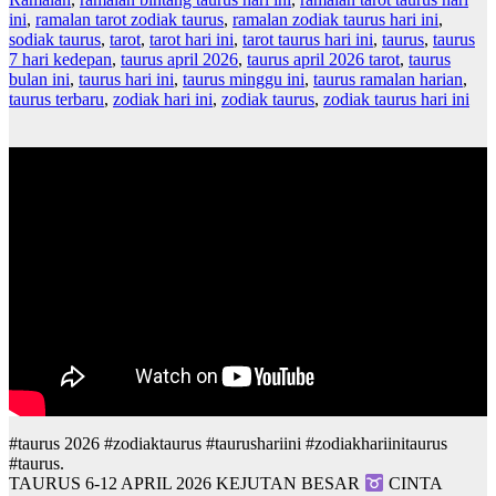
ini
,
ramalan tarot zodiak taurus
,
ramalan zodiak taurus hari ini
,
sodiak taurus
,
tarot
,
tarot hari ini
,
tarot taurus hari ini
,
taurus
,
taurus
7 hari kedepan
,
taurus april 2026
,
taurus april 2026 tarot
,
taurus
bulan ini
,
taurus hari ini
,
taurus minggu ini
,
taurus ramalan harian
,
taurus terbaru
,
zodiak hari ini
,
zodiak taurus
,
zodiak taurus hari ini
#taurus 2026 #zodiaktaurus #taurushariini #zodiakhariinitaurus
#taurus.
TAURUS 6-12 APRIL 2026 KEJUTAN BESAR
CINTA