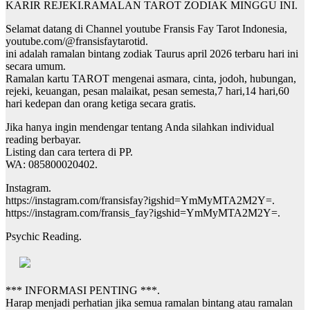
KARIR REJEKI.RAMALAN TAROT ZODIAK MINGGU INI.
Selamat datang di Channel youtube Fransis Fay Tarot Indonesia,
youtube.com/@fransisfaytarotid.
ini adalah ramalan bintang zodiak Taurus april 2026 terbaru hari ini
secara umum.
Ramalan kartu TAROT mengenai asmara, cinta, jodoh, hubungan,
rejeki, keuangan, pesan malaikat, pesan semesta,7 hari,14 hari,60
hari kedepan dan orang ketiga secara gratis.
Jika hanya ingin mendengar tentang Anda silahkan individual
reading berbayar.
Listing dan cara tertera di PP.
WA: 085800020402.
Instagram.
https://instagram.com/fransisfay?igshid=YmMyMTA2M2Y=.
https://instagram.com/fransis_fay?igshid=YmMyMTA2M2Y=.
Psychic Reading.
*** INFORMASI PENTING ***.
Harap menjadi perhatian jika semua ramalan bintang atau ramalan