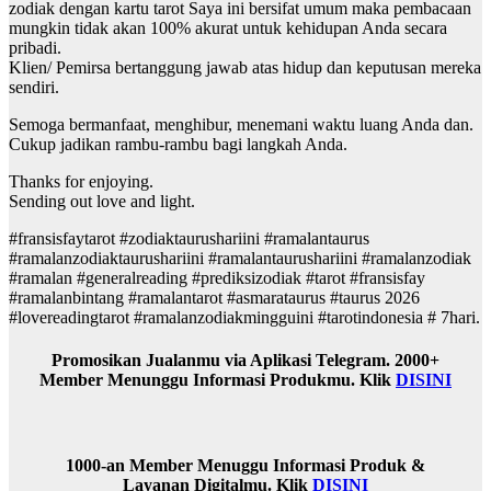
zodiak dengan kartu tarot Saya ini bersifat umum maka pembacaan
mungkin tidak akan 100% akurat untuk kehidupan Anda secara
pribadi.
Klien/ Pemirsa bertanggung jawab atas hidup dan keputusan mereka
sendiri.
Semoga bermanfaat, menghibur, menemani waktu luang Anda dan.
Cukup jadikan rambu-rambu bagi langkah Anda.
Thanks for enjoying.
Sending out love and light.
#fransisfaytarot #zodiaktaurushariini #ramalantaurus
#ramalanzodiaktaurushariini #ramalantaurushariini #ramalanzodiak
#ramalan #generalreading #prediksizodiak #tarot #fransisfay
#ramalanbintang #ramalantarot #asmarataurus #taurus 2026
#lovereadingtarot #ramalanzodiakmingguini #tarotindonesia # 7hari.
Promosikan Jualanmu via Aplikasi Telegram. 2000+
Member Menunggu Informasi Produkmu. Klik
DISINI
1000-an Member Menuggu Informasi Produk &
Layanan Digitalmu. Klik
DISINI