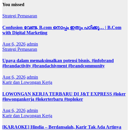
You missed
Strategi Pemasaran
Confusion വേണ്ട, B.com നൊപ്പം ഇതും പഠിക്കൂ… | B.Com
with Digital Marketing
Aug 6, 2026
admin
Strategi Pemasaran
Upaya dalam memaksimalkan potensi bisnis. #infobrand
#brandactivity #brandachivment #brandcommunity
Aug 6, 2026
admin
Karir dan Lowongan Kerja
LOWONGAN KERJA TERBARU DI J&T EXPRESS #loker
#lowongankerja #lokerterbaru #toploker
Aug 6, 2026
admin
Karir dan Lowongan Kerja
[KARAOKE] Hindia – Berdansalah, Karir Tak Ada Artinya