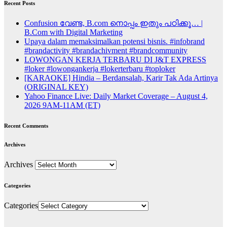
Recent Posts
Confusion വേണ്ട, B.com നൊപ്പം ഇതും പഠിക്കൂ… |
B.Com with Digital Marketing
Upaya dalam memaksimalkan potensi bisnis. #infobrand
#brandactivity #brandachivment #brandcommunity
LOWONGAN KERJA TERBARU DI J&T EXPRESS
#loker #lowongankerja #lokerterbaru #toploker
[KARAOKE] Hindia – Berdansalah, Karir Tak Ada Artinya
(ORIGINAL KEY)
Yahoo Finance Live: Daily Market Coverage – August 4,
2026 9AM-11AM (ET)
Recent Comments
Archives
Archives
Categories
Categories