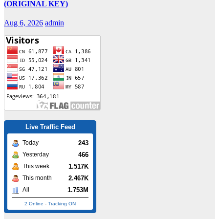
(ORIGINAL KEY)
Aug 6, 2026
admin
Live Traffic Feed
243
Today
466
Yesterday
1.517K
This week
2.467K
This month
1.753M
All
2 Online
-
Tracking ON