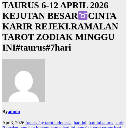
TAURUS 6-12 APRIL 2026
KEJUTAN BESAR
CINTA
KARIR REJEKI.RAMALAN
TAROT ZODIAK MINGGU
INI#taurus#7hari
By
admin
Apr 3, 2026
fransis fay tarot indonesia
,
hari ini
,
hari ini taurus
,
karir
,
Ramalan
,
ramalan bintang taurus hari ini
,
ramalan tarot taurus hari