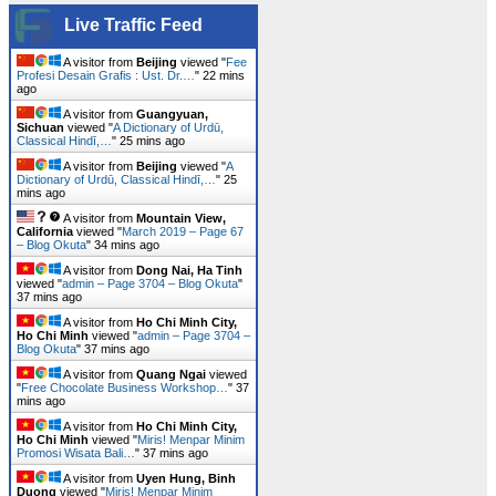
Live Traffic Feed
A visitor from
Beijing
viewed "
Fee
Profesi Desain Grafis : Ust. Dr.…
"
22 mins
ago
A visitor from
Guangyuan,
Sichuan
viewed "
A Dictionary of Urdū,
Classical Hindī,…
"
25 mins ago
A visitor from
Beijing
viewed "
A
Dictionary of Urdū, Classical Hindī,…
"
25
mins ago
A visitor from
Mountain View,
California
viewed "
March 2019 – Page 67
– Blog Okuta
"
34 mins ago
A visitor from
Dong Nai, Ha Tinh
viewed "
admin – Page 3704 – Blog Okuta
"
37 mins ago
A visitor from
Ho Chi Minh City,
Ho Chi Minh
viewed "
admin – Page 3704 –
Blog Okuta
"
37 mins ago
A visitor from
Quang Ngai
viewed
"
Free Chocolate Business Workshop…
"
37
mins ago
A visitor from
Ho Chi Minh City,
Ho Chi Minh
viewed "
Miris! Menpar Minim
Promosi Wisata Bali…
"
37 mins ago
A visitor from
Uyen Hung, Binh
Duong
viewed "
Miris! Menpar Minim