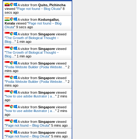
A visitor from
Quito, Pichincha
viewed "
Page not found – Blog Okuta
"
8
secs ago
A visitor from
Kodungallur,
Kerala
viewed "
Page not found – Blog
Okuta
"
9 secs ago
A visitor from
Singapore
viewed
"
The Growth of Biological Thought –
Blog…
"
1 min ago
A visitor from
Singapore
viewed
"
The Growth of Biological Thought –
Blog…
"
1 min ago
A visitor from
Singapore
viewed
"
Podia Website Builder (Podia Website…
"
2
mins ago
A visitor from
Singapore
viewed
"
Podia Website Builder (Podia Website…
"
2
mins ago
A visitor from
Singapore
viewed
"
how to use adobe illustrator | a…
"
2 mins
ago
A visitor from
Singapore
viewed
"
how to use adobe illustrator | a…
"
2 mins
ago
A visitor from
Singapore
viewed
"
Page not found – Blog Okuta
"
5 mins ago
A visitor from
Singapore
viewed
"
Page not found – Blog Okuta
"
5 mins ago