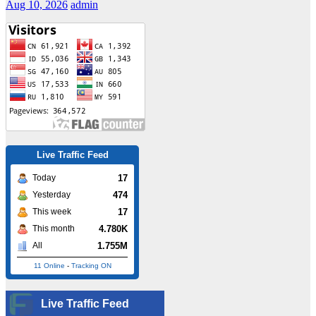
Aug 10, 2026
admin
Live Traffic Feed
17
Today
474
Yesterday
17
This week
4.780K
This month
1.755M
All
11 Online
-
Tracking ON
Live Traffic Feed