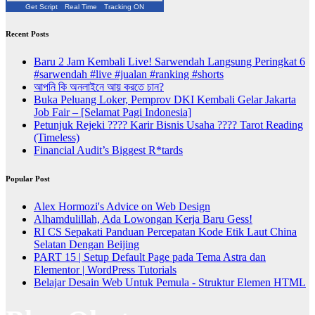
Get Script
Real Time
Tracking ON
Recent Posts
Baru 2 Jam Kembali Live! Sarwendah Langsung Peringkat 6
#sarwendah #live #jualan #ranking #shorts
আপনি কি অনলাইনে আয় করতে চান?
Buka Peluang Loker, Pemprov DKI Kembali Gelar Jakarta
Job Fair – [Selamat Pagi Indonesia]
Petunjuk Rejeki ???? Karir Bisnis Usaha ???? Tarot Reading
(Timeless)
Financial Audit’s Biggest R*tards
Popular Post
Alex Hormozi's Advice on Web Design
Alhamdulillah, Ada Lowongan Kerja Baru Gess!
RI CS Sepakati Panduan Percepatan Kode Etik Laut China
Selatan Dengan Beijing
PART 15 | Setup Default Page pada Tema Astra dan
Elementor | WordPress Tutorials
Belajar Desain Web Untuk Pemula - Struktur Elemen HTML