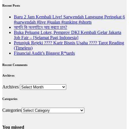
Recent Posts
Baru 2 Jam Kembali Live! Sarwendah Langsung Peringkat 6
#sarwendah #live #jualan #ranking #shorts
আপনি কি অনলাইনে আয় করতে চান?
Buka Peluang Loker, Pemprov DKI Kembali Gelar Jakarta
Job Fair – [Selamat Pagi Indonesia]
Petunjuk Rejeki ???? Karir Bisnis Usaha ???? Tarot Reading
(Timeless)
Financial Audit’s Biggest R*tards
Recent Comments
Archives
Archives
Categories
Categories
You missed