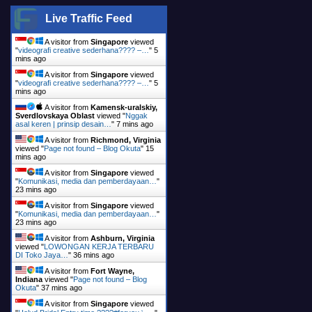
Live Traffic Feed
A visitor from
Singapore
viewed
"
videografi creative sederhana???? –…
"
5
mins ago
A visitor from
Singapore
viewed
"
videografi creative sederhana???? –…
"
5
mins ago
A visitor from
Kamensk-uralskiy,
Sverdlovskaya Oblast
viewed "
Nggak
asal keren | prinsip desain…
"
7 mins ago
A visitor from
Richmond, Virginia
viewed "
Page not found – Blog Okuta
"
15
mins ago
A visitor from
Singapore
viewed
"
Komunikasi, media dan pemberdayaan…
"
23 mins ago
A visitor from
Singapore
viewed
"
Komunikasi, media dan pemberdayaan…
"
23 mins ago
A visitor from
Ashburn, Virginia
viewed "
LOWONGAN KERJA TERBARU
DI Toko Jaya…
"
36 mins ago
A visitor from
Fort Wayne,
Indiana
viewed "
Page not found – Blog
Okuta
"
37 mins ago
A visitor from
Singapore
viewed