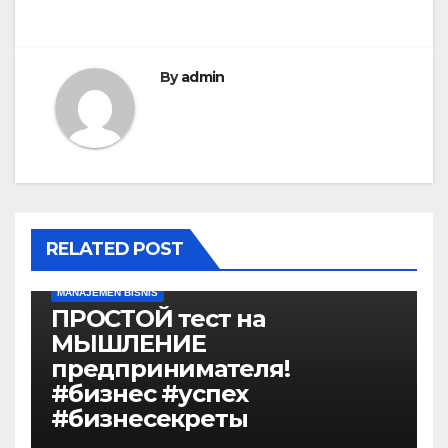
By
admin
RELATED POST
MANAJEMEN BISNIS
ПРОСТОЙ тест на
МЫШЛЕНИЕ
предпринимателя!
#бизнес #успех
#бизнесекреты