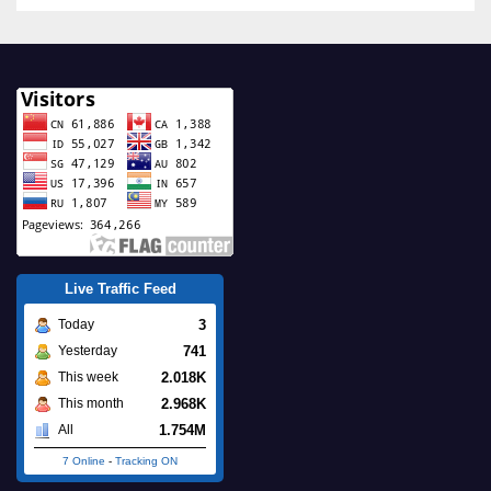
Live Traffic Feed
3
Today
741
Yesterday
2.018K
This week
2.968K
This month
1.754M
All
7 Online
-
Tracking ON