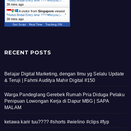
"
Holud Bridal Entry time ????#foryouシ…
"
38 mins ago
A visitor from
Singapore
viewed
"
Holud Bridal Entry time ????#foryouシ…
"
38 mins ago
Get Script
Real Time
Tracking ON
RECENT POSTS
Belajar Digital Marketing, dengan Ilmu yg Selalu Update
& Teruji | Fahmi Auditya Mahir Digital #150
Warga Pandeglang Gerebek Rumah Pria Diduga Pelaku
Penipuan Lowongan Kerja di Dapur MBG | SAPA
MALAM
ketawa karir tuu???? #shorts #wielino #clips #fyp