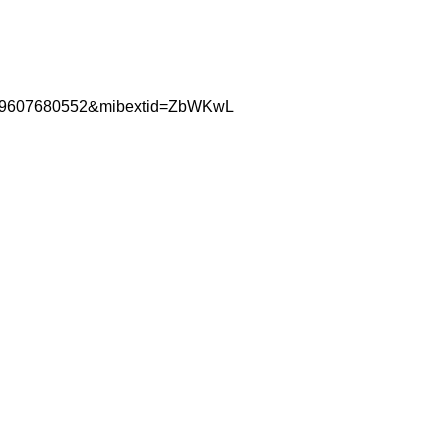
0089607680552&mibextid=ZbWKwL