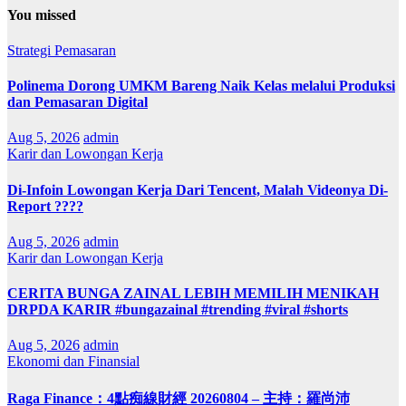
You missed
Strategi Pemasaran
Polinema Dorong UMKM Bareng Naik Kelas melalui Produksi
dan Pemasaran Digital
Aug 5, 2026
admin
Karir dan Lowongan Kerja
Di-Infoin Lowongan Kerja Dari Tencent, Malah Videonya Di-
Report ????
Aug 5, 2026
admin
Karir dan Lowongan Kerja
CERITA BUNGA ZAINAL LEBIH MEMILIH MENIKAH
DRPDA KARIR #bungazainal #trending #viral #shorts
Aug 5, 2026
admin
Ekonomi dan Finansial
Raga Finance：4點痴線財經 20260804 – 主持：羅尚沛