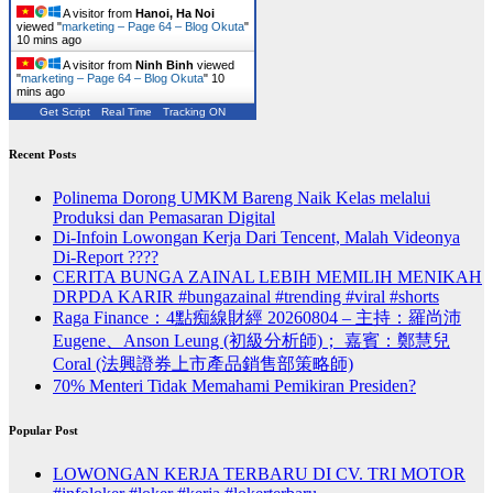
A visitor from
Hanoi, Ha Noi
viewed "
marketing – Page 64 – Blog Okuta
"
10 mins ago
A visitor from
Ninh Binh
viewed
"
marketing – Page 64 – Blog Okuta
"
10
mins ago
Get Script
Real Time
Tracking ON
Recent Posts
Polinema Dorong UMKM Bareng Naik Kelas melalui
Produksi dan Pemasaran Digital
Di-Infoin Lowongan Kerja Dari Tencent, Malah Videonya
Di-Report ????
CERITA BUNGA ZAINAL LEBIH MEMILIH MENIKAH
DRPDA KARIR #bungazainal #trending #viral #shorts
Raga Finance：4點痴線財經 20260804 – 主持：羅尚沛
Eugene、Anson Leung (初級分析師)； 嘉賓：鄭慧兒
Coral (法興證券上市產品銷售部策略師)
70% Menteri Tidak Memahami Pemikiran Presiden?
Popular Post
LOWONGAN KERJA TERBARU DI CV. TRI MOTOR