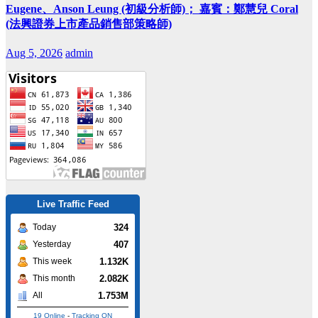
Eugene、Anson Leung (初級分析師)； 嘉賓：鄭慧兒 Coral
(法興證券上市產品銷售部策略師)
Aug 5, 2026
admin
Live Traffic Feed
324
Today
407
Yesterday
1.132K
This week
2.082K
This month
1.753M
All
19 Online
-
Tracking ON