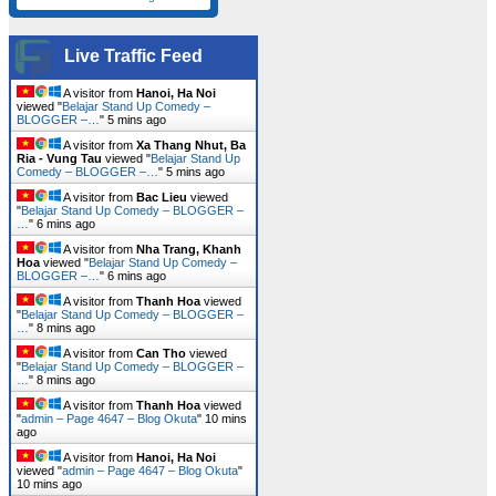
Live Traffic Feed
A visitor from
Hanoi, Ha Noi
viewed "
Belajar Stand Up Comedy –
BLOGGER –…
"
5 mins ago
A visitor from
Xa Thang Nhut, Ba
Ria - Vung Tau
viewed "
Belajar Stand Up
Comedy – BLOGGER –…
"
5 mins ago
A visitor from
Bac Lieu
viewed
"
Belajar Stand Up Comedy – BLOGGER –
…
"
6 mins ago
A visitor from
Nha Trang, Khanh
Hoa
viewed "
Belajar Stand Up Comedy –
BLOGGER –…
"
6 mins ago
A visitor from
Thanh Hoa
viewed
"
Belajar Stand Up Comedy – BLOGGER –
…
"
8 mins ago
A visitor from
Can Tho
viewed
"
Belajar Stand Up Comedy – BLOGGER –
…
"
8 mins ago
A visitor from
Thanh Hoa
viewed
"
admin – Page 4647 – Blog Okuta
"
10 mins
ago
A visitor from
Hanoi, Ha Noi
viewed "
admin – Page 4647 – Blog Okuta
"
10 mins ago