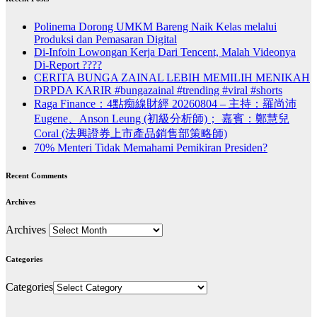
Polinema Dorong UMKM Bareng Naik Kelas melalui
Produksi dan Pemasaran Digital
Di-Infoin Lowongan Kerja Dari Tencent, Malah Videonya
Di-Report ????
CERITA BUNGA ZAINAL LEBIH MEMILIH MENIKAH
DRPDA KARIR #bungazainal #trending #viral #shorts
Raga Finance：4點痴線財經 20260804 – 主持：羅尚沛
Eugene、Anson Leung (初級分析師)； 嘉賓：鄭慧兒
Coral (法興證券上市產品銷售部策略師)
70% Menteri Tidak Memahami Pemikiran Presiden?
Recent Comments
Archives
Archives
Categories
Categories