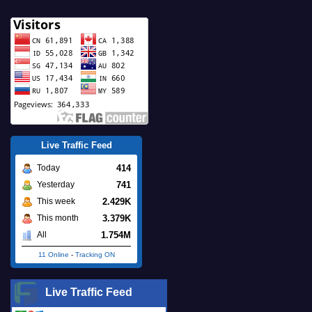
Live Traffic Feed
414
Today
741
Yesterday
2.429K
This week
3.379K
This month
1.754M
All
11 Online
-
Tracking ON
Live Traffic Feed