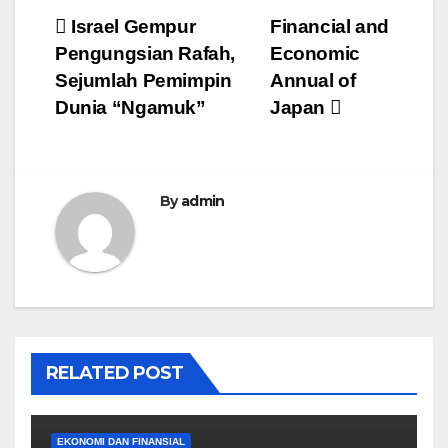
Post
Israel Gempur
Financial and
Pengungsian Rafah,
Economic
navigation
Sejumlah Pemimpin
Annual of
Dunia “Ngamuk”
Japan
By
admin
RELATED POST
EKONOMI DAN FINANSIAL