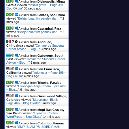
A visitor from
Divinopolis, Minas
Gerais
viewed "
desain grafis – Page 394 –
Blog Okuta
"
37 secs ago
A visitor from
Santos, Sao Paulo
viewed "
Belajar buat film pendek dari…
"
2
mins ago
A visitor from
Castanhal, Para
viewed "
Belajar buat film pendek dari…
"
3
mins ago
A visitor from
Anahuac,
Chihuahua
viewed "
Commerce Students
Career Advice – Blog…
"
3 mins ago
A visitor from
Gaborone, South
East
viewed "
Commerce Students Career
Advice – Blog…
"
3 mins ago
A visitor from
San Francisco,
California
viewed "
indonesia – Page 198 –
Blog Okuta
"
4 mins ago
A visitor from
Triunfo, Paraiba
viewed "
Lowongan Kerja Produk Spesialist
– Blog…
"
6 mins ago
A visitor from
Greenwood Village,
Colorado
viewed "
Manajemen Bisnis –
Page 466 – Blog Okuta
"
9 mins ago
A visitor from
Mogi Das Cruzes,
Sao Paulo
viewed "
Dynamic Content
WordPress – Blog Okuta
"
14 mins ago
A visitor from
Colombo, Parana
viewed "
SMP ISLAM PB. SOEDIRMAN