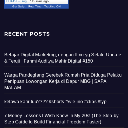
BEKASI – Blog…
"
15 mins ago
Get Script
Real Time
Tracking ON
RECENT POSTS
Belajar Digital Marketing, dengan Ilmu yg Selalu Update
& Teruji | Fahmi Auditya Mahir Digital #150
Warga Pandeglang Gerebek Rumah Pria Diduga Pelaku
Penipuan Lowongan Kerja di Dapur MBG | SAPA
MALAM
ketawa karir tuu???? #shorts #wielino #clips #fyp
7 Money Lessons I Wish Knew in My 20s! (The Step-by-
Step Guide to Build Financial Freedom Faster)