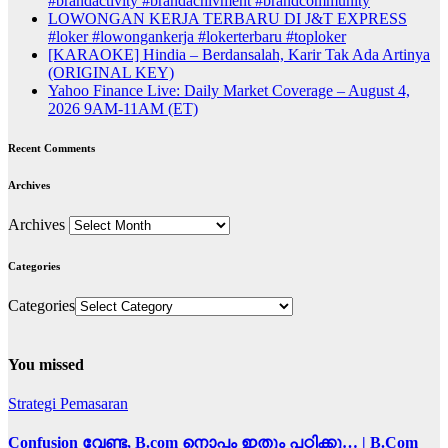
#brandactivity #brandachivment #brandcommunity
LOWONGAN KERJA TERBARU DI J&T EXPRESS
#loker #lowongankerja #lokerterbaru #toploker
[KARAOKE] Hindia – Berdansalah, Karir Tak Ada Artinya
(ORIGINAL KEY)
Yahoo Finance Live: Daily Market Coverage – August 4,
2026 9AM-11AM (ET)
Recent Comments
Archives
Archives
Categories
Categories
You missed
Strategi Pemasaran
Confusion വേണ്ട, B.com നൊപ്പം ഇതും പഠിക്കൂ… | B.Com