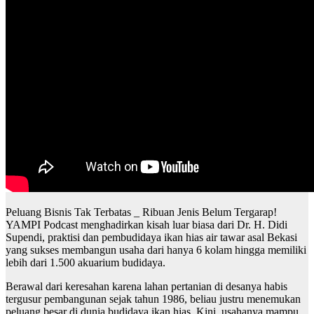
Peluang Bisnis Tak Terbatas _ Ribuan Jenis Belum Tergarap!
YAMPI Podcast menghadirkan kisah luar biasa dari Dr. H. Didi
Supendi, praktisi dan pembudidaya ikan hias air tawar asal Bekasi
yang sukses membangun usaha dari hanya 6 kolam hingga memiliki
lebih dari 1.500 akuarium budidaya.
Berawal dari keresahan karena lahan pertanian di desanya habis
tergusur pembangunan sejak tahun 1986, beliau justru menemukan
peluang besar di dunia budidaya ikan hias. Kini, usahanya mampu