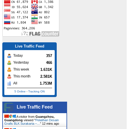
Live Traffic Feed
357
Today
466
Yesterday
1.631K
This week
2.581K
This month
1.753M
All
5 Online
-
Tracking ON
Live Traffic Feed
A visitor from
Guangzhou,
Guangdong
viewed "
Pelatihan Desain
Grafis BLK Surakarta –…
"
12 mins ago