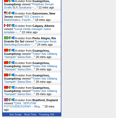
A visitor from
Guangzhou,
Guangdong
viewed "
Pelatihan Desain
Grafis BLK Surakarta –…
"
12 mins ago
A visitor from
Eatontown, New
Jersey
viewed "
101 Careers in
Mathematics: Fourth…
"
18 mins ago
A visitor from
Calgary, Alberta
viewed "
social media manager notion
template –…
"
22 mins ago
A visitor from
Porto Alegre, Rio
Grande Do Sul
viewed "
Lowongan Kerja
Marketing Executive –…
"
24 mins ago
A visitor from
Guangzhou,
Guangdong
viewed "
Twitter Ads Dibilang
“Sampah” Sama Elon…
"
26 mins ago
A visitor from
Guangzhou,
Guangdong
viewed "
Twitter Ads Dibilang
“Sampah” Sama Elon…
"
26 mins ago
A visitor from
Guangzhou,
Guangdong
viewed "
Twitter Ads Dibilang
“Sampah” Sama Elon…
"
26 mins ago
A visitor from
Guangzhou,
Guangdong
viewed "
Twitter Ads Dibilang
“Sampah” Sama Elon…
"
26 mins ago
A visitor from
Bradford, England
viewed "
QNA : SEPUTAR
FOTO/VIDEOGRAFI – Blog…
"
28 mins
ago
Get Script
Real Time
Tracking ON