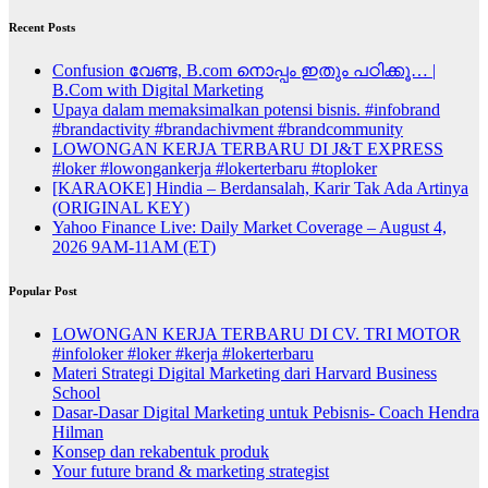
Recent Posts
Confusion വേണ്ട, B.com നൊപ്പം ഇതും പഠിക്കൂ… |
B.Com with Digital Marketing
Upaya dalam memaksimalkan potensi bisnis. #infobrand
#brandactivity #brandachivment #brandcommunity
LOWONGAN KERJA TERBARU DI J&T EXPRESS
#loker #lowongankerja #lokerterbaru #toploker
[KARAOKE] Hindia – Berdansalah, Karir Tak Ada Artinya
(ORIGINAL KEY)
Yahoo Finance Live: Daily Market Coverage – August 4,
2026 9AM-11AM (ET)
Popular Post
LOWONGAN KERJA TERBARU DI CV. TRI MOTOR
#infoloker #loker #kerja #lokerterbaru
Materi Strategi Digital Marketing dari Harvard Business
School
Dasar-Dasar Digital Marketing untuk Pebisnis- Coach Hendra
Hilman
Konsep dan rekabentuk produk
Your future brand & marketing strategist