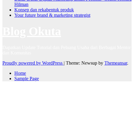
Hilman
Konsep dan rekabentuk produk
Your future brand & marketing strategist
Blog Okuta
Dapatkan Update Tutorial dan Peluang Usaha dari Berbagai Mentor
dan Komunitas
Proudly powered by WordPress
|
Theme: Newsup by
Themeansar
.
Home
Sample Page