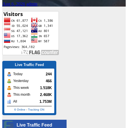
Aug 6, 2026
admin
Live Traffic Feed
244
Today
466
Yesterday
1.518K
This week
2.468K
This month
1.753M
All
6 Online
-
Tracking ON
Live Traffic Feed