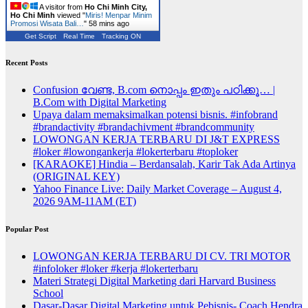
A visitor from
Ho Chi Minh City,
Ho Chi Minh
viewed "
Miris! Menpar Minim
Promosi Wisata Bali…
"
58 mins ago
Get Script
Real Time
Tracking ON
Recent Posts
Confusion വേണ്ട, B.com നൊപ്പം ഇതും പഠിക്കൂ… |
B.Com with Digital Marketing
Upaya dalam memaksimalkan potensi bisnis. #infobrand
#brandactivity #brandachivment #brandcommunity
LOWONGAN KERJA TERBARU DI J&T EXPRESS
#loker #lowongankerja #lokerterbaru #toploker
[KARAOKE] Hindia – Berdansalah, Karir Tak Ada Artinya
(ORIGINAL KEY)
Yahoo Finance Live: Daily Market Coverage – August 4,
2026 9AM-11AM (ET)
Popular Post
LOWONGAN KERJA TERBARU DI CV. TRI MOTOR
#infoloker #loker #kerja #lokerterbaru
Materi Strategi Digital Marketing dari Harvard Business
School
Dasar-Dasar Digital Marketing untuk Pebisnis- Coach Hendra