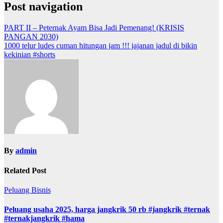
Post navigation
PART II – Peternak Ayam Bisa Jadi Pemenang! (KRISIS
PANGAN 2030)
1000 telur ludes cuman hitungan jam !!! jajanan jadul di bikin
kekinian #shorts
By
admin
Related Post
Peluang Bisnis
Peluang usaha 2025, harga jangkrik 50 rb #jangkrik #ternak
#ternakjangkrik #hama