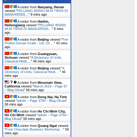
A visitor from
Nanyang, Henan
viewed "
PELUANG BISNIS MLM TIENS DI
MASA KRISIS…
"
8 mins ago
A visitor from
Harbin,
Heilongjiang
viewed "
PELUANG BISNIS
MLM TIENS DI MASA KRISIS…
"
8 mins
ago
A visitor from
Beijing
viewed "
Fee
Profesi Desain Grafis : Ust. Dr.…
"
43 mins
ago
A visitor from
Guangyuan,
Sichuan
viewed "
A Dictionary of Urdū,
Classical Hindī,…
"
46 mins ago
A visitor from
Beijing
viewed "
A
Dictionary of Urdū, Classical Hindī,…
"
46
mins ago
A visitor from
Mountain View,
California
viewed "
March 2019 – Page 67
– Blog Okuta
"
56 mins ago
A visitor from
Dong Nai, Ha Tinh
viewed "
admin – Page 3704 – Blog Okuta
"
58 mins ago
A visitor from
Ho Chi Minh City,
Ho Chi Minh
viewed "
admin – Page 3704 –
Blog Okuta
"
58 mins ago
A visitor from
Quang Ngai
viewed
"
Free Chocolate Business Workshop…
"
58
mins ago