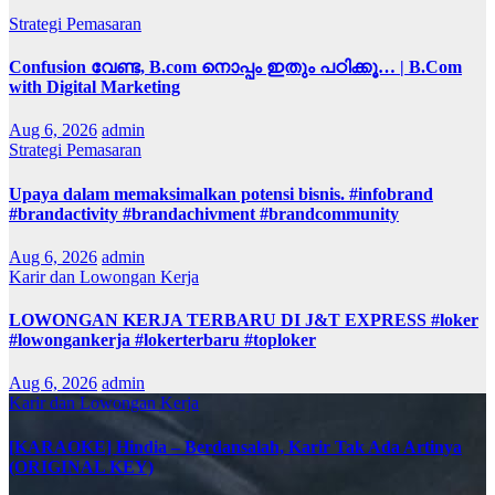
Strategi Pemasaran
Confusion വേണ്ട, B.com നൊപ്പം ഇതും പഠിക്കൂ… | B.Com
with Digital Marketing
Aug 6, 2026
admin
Strategi Pemasaran
Upaya dalam memaksimalkan potensi bisnis. #infobrand
#brandactivity #brandachivment #brandcommunity
Aug 6, 2026
admin
Karir dan Lowongan Kerja
LOWONGAN KERJA TERBARU DI J&T EXPRESS #loker
#lowongankerja #lokerterbaru #toploker
Aug 6, 2026
admin
Karir dan Lowongan Kerja
[KARAOKE] Hindia – Berdansalah, Karir Tak Ada Artinya
(ORIGINAL KEY)