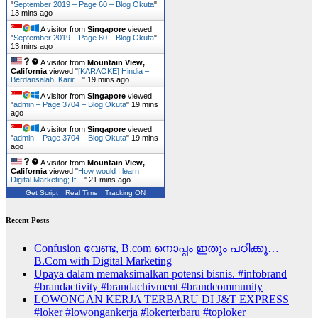
"
September 2019 – Page 60 – Blog Okuta
"
13 mins ago
A visitor from
Singapore
viewed
"
September 2019 – Page 60 – Blog Okuta
"
13 mins ago
A visitor from
Mountain View,
California
viewed "
[KARAOKE] Hindia –
Berdansalah, Karir…
"
19 mins ago
A visitor from
Singapore
viewed
"
admin – Page 3704 – Blog Okuta
"
19 mins
ago
A visitor from
Singapore
viewed
"
admin – Page 3704 – Blog Okuta
"
19 mins
ago
A visitor from
Mountain View,
California
viewed "
How would I learn
Digital Marketing; If…
"
21 mins ago
Get Script
Real Time
Tracking ON
Recent Posts
Confusion വേണ്ട, B.com നൊപ്പം ഇതും പഠിക്കൂ… |
B.Com with Digital Marketing
Upaya dalam memaksimalkan potensi bisnis. #infobrand
#brandactivity #brandachivment #brandcommunity
LOWONGAN KERJA TERBARU DI J&T EXPRESS
#loker #lowongankerja #lokerterbaru #toploker