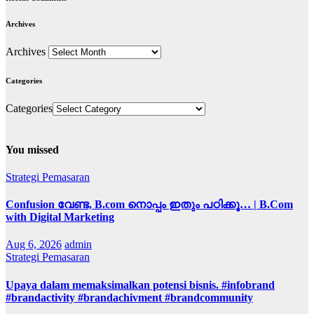
Archives
Archives
Categories
Categories
You missed
Strategi Pemasaran
Confusion വേണ്ട, B.com നൊപ്പം ഇതും പഠിക്കൂ… | B.Com
with Digital Marketing
Aug 6, 2026
admin
Strategi Pemasaran
Upaya dalam memaksimalkan potensi bisnis. #infobrand
#brandactivity #brandachivment #brandcommunity