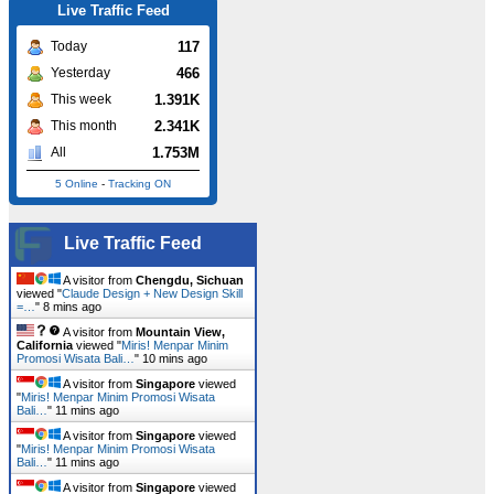
Live Traffic Feed
117
Today
466
Yesterday
1.391K
This week
2.341K
This month
1.753M
All
5 Online
-
Tracking ON
Live Traffic Feed
A visitor from
Chengdu, Sichuan
viewed "
Claude Design + New Design Skill
=…
"
8 mins ago
A visitor from
Mountain View,
California
viewed "
Miris! Menpar Minim
Promosi Wisata Bali…
"
10 mins ago
A visitor from
Singapore
viewed
"
Miris! Menpar Minim Promosi Wisata
Bali…
"
11 mins ago
A visitor from
Singapore
viewed
"
Miris! Menpar Minim Promosi Wisata
Bali…
"
11 mins ago
A visitor from
Singapore
viewed