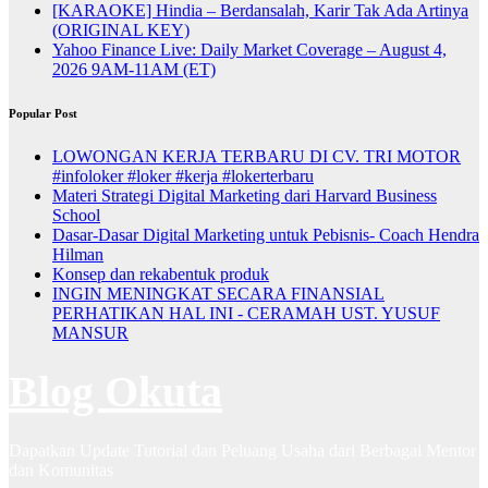
[KARAOKE] Hindia – Berdansalah, Karir Tak Ada Artinya
(ORIGINAL KEY)
Yahoo Finance Live: Daily Market Coverage – August 4,
2026 9AM-11AM (ET)
Popular Post
LOWONGAN KERJA TERBARU DI CV. TRI MOTOR
#infoloker #loker #kerja #lokerterbaru
Materi Strategi Digital Marketing dari Harvard Business
School
Dasar-Dasar Digital Marketing untuk Pebisnis- Coach Hendra
Hilman
Konsep dan rekabentuk produk
INGIN MENINGKAT SECARA FINANSIAL
PERHATIKAN HAL INI - CERAMAH UST. YUSUF
MANSUR
Blog Okuta
Dapatkan Update Tutorial dan Peluang Usaha dari Berbagai Mentor
dan Komunitas