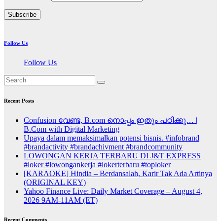
Subscribe
Follow Us
Follow Us
Recent Posts
Confusion വേണ്ട, B.com നൊപ്പം ഇതും പഠിക്കൂ… |
B.Com with Digital Marketing
Upaya dalam memaksimalkan potensi bisnis. #infobrand
#brandactivity #brandachivment #brandcommunity
LOWONGAN KERJA TERBARU DI J&T EXPRESS
#loker #lowongankerja #lokerterbaru #toploker
[KARAOKE] Hindia – Berdansalah, Karir Tak Ada Artinya
(ORIGINAL KEY)
Yahoo Finance Live: Daily Market Coverage – August 4,
2026 9AM-11AM (ET)
Recent Comments