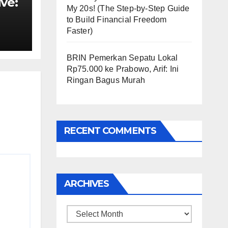
ve:
My 20s! (The Step-by-Step Guide
to Build Financial Freedom
st
Faster)
M
BRIN Pemerkan Sepatu Lokal
Rp75.000 ke Prabowo, Arif: Ini
Ringan Bagus Murah
RECENT COMMENTS
ARCHIVES
Archives