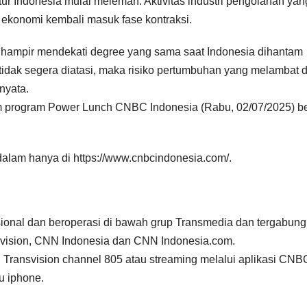
tur Indonesia mulai melemah. Aktivitas industri pengolahan yan
ekonomi kembali masuk fase kontraksi.
ga hampir mendekati degree yang sama saat Indonesia dihantam
 tidak segera diatasi, maka risiko pertumbuhan yang melambat 
nyata.
 program Power Lunch CNBC Indonesia (Rabu, 02/07/2025) be
ndalam hanya di https://www.cnbcindonesia.com/.
ional dan beroperasi di bawah grup Transmedia dan tergabung
nsvision, CNN Indonesia dan CNN Indonesia.com.
 Transvision channel 805 atau streaming melalui aplikasi CNB
u iphone.