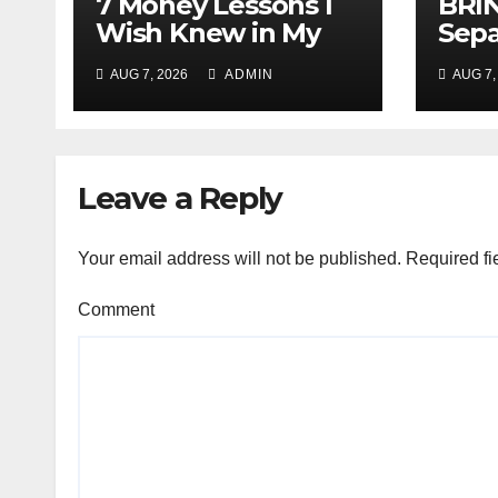
7 Money Lessons I
BRI
Wish Knew in My
Sepa
20s! (The Step-by-
Rp75
AUG 7, 2026
ADMIN
AUG 7,
Step Guide to Build
Prab
Financial Freedom
Rin
Faster)
Mur
Leave a Reply
Your email address will not be published.
Required fi
Comment