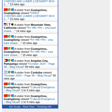
CHEESECAKE LUMER || DESSERT BOX
||…
"
13 mins ago
A visitor from
Guangzhou,
Guangdong
viewed "
OREO
CHEESECAKE LUMER || DESSERT BOX
||…
"
13 mins ago
A visitor from
Mountain View,
California
viewed "
যিনা কারীর শাস্তি। zina karir
shasti.…
"
14 mins ago
A visitor from
Guangzhou,
Guangdong
viewed "
যিনা কারীর শাস্তি। zina
karir shasti.…
"
15 mins ago
A visitor from
Guangzhou,
Guangdong
viewed "
যিনা কারীর শাস্তি। zina
karir shasti.…
"
15 mins ago
A visitor from
Angeles City,
Pampanga
viewed "
October 2024 – Page
48 – Blog Okuta
"
59 mins ago
A visitor from
Cordoba
viewed
"
October 2024 – Page 48 – Blog Okuta
"
59
mins ago
A visitor from
Guangzhou,
Guangdong
viewed "
Cultural Emergence
– Blog Okuta
"
1 hr 5 mins ago
A visitor from
Guangzhou,
Guangdong
viewed "
Cultural Emergence
– Blog Okuta
"
1 hr 5 mins ago
Get Script
Real Time
Tracking ON