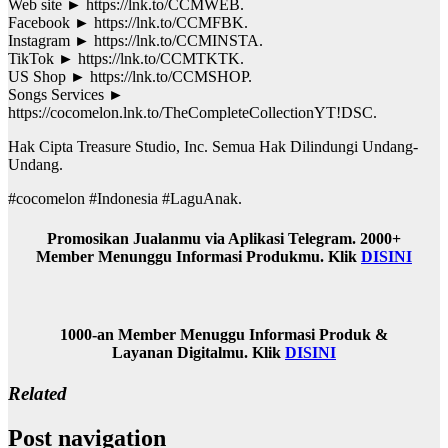
Web site ► https://lnk.to/CCMWEB.
Facebook ► https://lnk.to/CCMFBK.
Instagram ► https://lnk.to/CCMINSTA.
TikTok ► https://lnk.to/CCMTKTK.
US Shop ► https://lnk.to/CCMSHOP.
Songs Services ►
https://cocomelon.lnk.to/TheCompleteCollectionYT!DSC.
Hak Cipta Treasure Studio, Inc. Semua Hak Dilindungi Undang-
Undang.
#cocomelon #Indonesia #LaguAnak.
Promosikan Jualanmu via Aplikasi Telegram. 2000+
Member Menunggu Informasi Produkmu. Klik
DISINI
1000-an Member Menuggu Informasi Produk &
Layanan Digitalmu. Klik
DISINI
Related
Post navigation