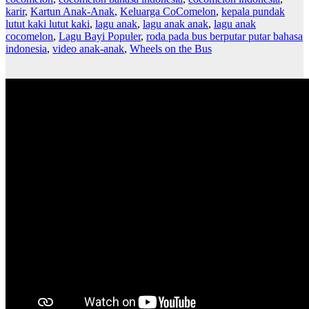
karir
,
Kartun Anak-Anak
,
Keluarga CoComelon
,
kepala pundak
lutut kaki lutut kaki
,
lagu anak
,
lagu anak anak
,
lagu anak
cocomelon
,
Lagu Bayi Populer
,
roda pada bus berputar putar bahasa
indonesia
,
video anak-anak
,
Wheels on the Bus