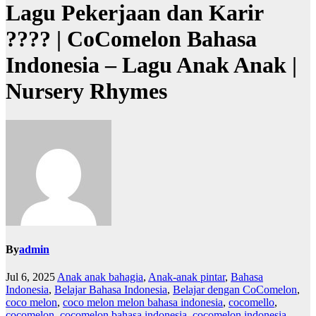
Lagu Pekerjaan dan Karir
?‍??‍? | CoComelon Bahasa
Indonesia – Lagu Anak Anak |
Nursery Rhymes
By
admin
Jul 6, 2025
Anak anak bahagia
,
Anak-anak pintar
,
Bahasa
Indonesia
,
Belajar Bahasa Indonesia
,
Belajar dengan CoComelon
,
coco melon
,
coco melon melon bahasa indonesia
,
cocomello
,
cocomelon
,
cocomelon bahasa indonesia
,
cocomelon indonesia
,