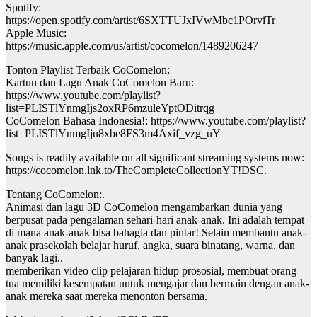
Spotify:
https://open.spotify.com/artist/6SXTTUJxIVwMbc1POrviTr
Apple Music:
https://music.apple.com/us/artist/cocomelon/1489206247
Tonton Playlist Terbaik CoComelon:
Kartun dan Lagu Anak CoComelon Baru:
https://www.youtube.com/playlist?
list=PLISTlYnmgIjs2oxRP6mzuleYptODitrqg
CoComelon Bahasa Indonesia!: https://www.youtube.com/playlist?
list=PLISTlYnmgIju8xbe8FS3m4Axif_vzg_uY
Songs is readily available on all significant streaming systems now:
https://cocomelon.lnk.to/TheCompleteCollectionYT!DSC.
Tentang CoComelon:.
Animasi dan lagu 3D CoComelon mengambarkan dunia yang
berpusat pada pengalaman sehari-hari anak-anak. Ini adalah tempat
di mana anak-anak bisa bahagia dan pintar! Selain membantu anak-
anak prasekolah belajar huruf, angka, suara binatang, warna, dan
banyak lagi,.
memberikan video clip pelajaran hidup prososial, membuat orang
tua memiliki kesempatan untuk mengajar dan bermain dengan anak-
anak mereka saat mereka menonton bersama.