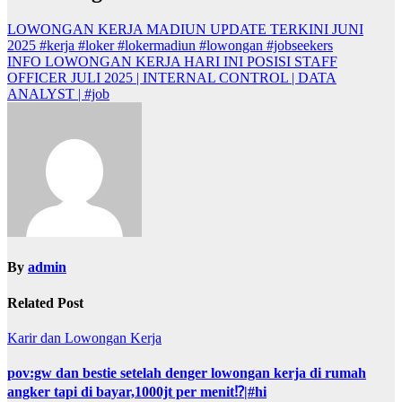
LOWONGAN KERJA MADIUN UPDATE TERKINI JUNI
2025 #kerja #loker #lokermadiun #lowongan #jobseekers
INFO LOWONGAN KERJA HARI INI POSISI STAFF
OFFICER JULI 2025 | INTERNAL CONTROL | DATA
ANALYST | #job
By
admin
Related Post
Karir dan Lowongan Kerja
pov:gw dan bestie setelah denger lowongan kerja di rumah
angker tapi di bayar,1000jt per menit⁉️|#hi