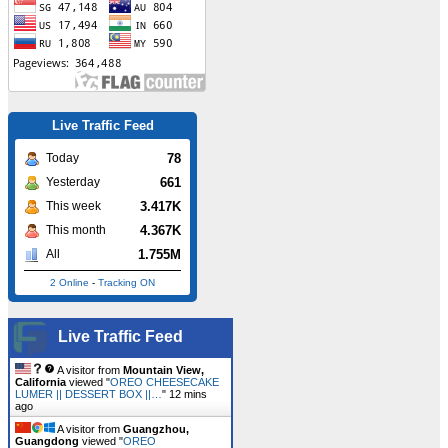
Live Traffic Feed
78
Today
661
Yesterday
3.417K
This week
4.367K
This month
1.755M
All
2 Online
-
Tracking ON
Live Traffic Feed
A visitor from
Mountain View,
California
viewed "
OREO CHEESECAKE
LUMER || DESSERT BOX ||…
"
12 mins
ago
A visitor from
Guangzhou,
Guangdong
viewed "
OREO