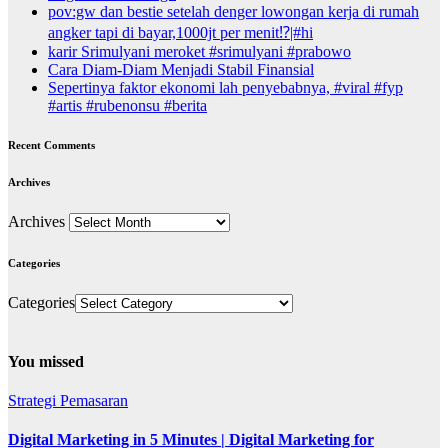
pov:gw dan bestie setelah denger lowongan kerja di rumah
angker tapi di bayar,1000jt per menit⁉️|#hi
karir Srimulyani meroket #srimulyani #prabowo
Cara Diam-Diam Menjadi Stabil Finansial
Sepertinya faktor ekonomi lah penyebabnya, #viral #fyp
#artis #rubenonsu #berita
Recent Comments
Archives
Archives
Categories
Categories
You missed
Strategi Pemasaran
Digital Marketing in 5 Minutes | Digital Marketing for