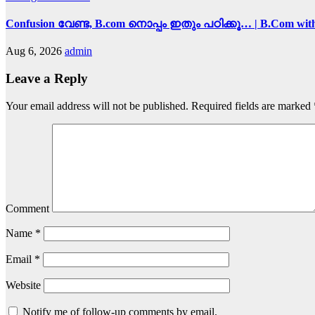
Confusion വേണ്ട, B.com നൊപ്പം ഇതും പഠിക്കൂ… | B.Com with 
Aug 6, 2026
admin
Leave a Reply
Your email address will not be published.
Required fields are marked
Comment
Name
*
Email
*
Website
Notify me of follow-up comments by email.