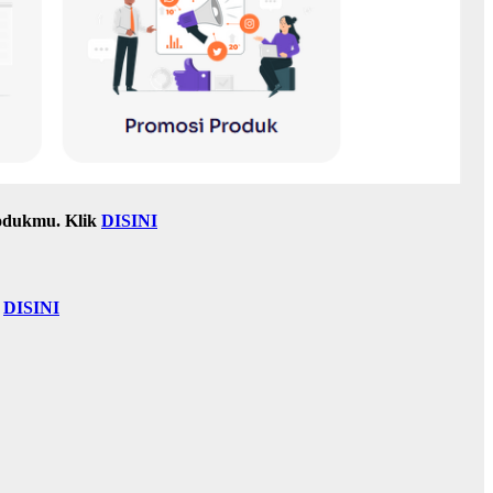
odukmu. Klik
DISINI
k
DISINI