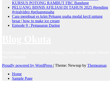
KURSUS POTONG RAMBUT FBC Bandung
PELUANG BISNIS AFILIASI DI TAHUN 2025 #trending
#viralvideo #peluangusaha
Cara membuat es krim Peluang usaha modal kecil untung
besar | how to make ice cream
Episode 9 : Pemasaran Daring
Blog Okuta
Dapatkan Update Tutorial dan Peluang Usaha dari Berbagai Mentor
dan Komunitas
Proudly powered by WordPress
|
Theme: Newsup by
Themeansar
.
Home
Sample Page