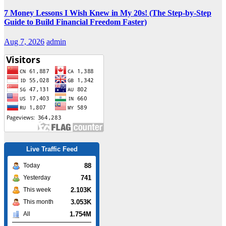
7 Money Lessons I Wish Knew in My 20s! (The Step-by-Step
Guide to Build Financial Freedom Faster)
Aug 7, 2026
admin
Live Traffic Feed
88
Today
741
Yesterday
2.103K
This week
3.053K
This month
1.754M
All