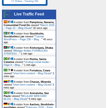
17 Online
-
Tracking ON
Live Traffic Feed
A visitor from
Pamplona, Navarra,
Comunidad Foral De
viewed "
March 2026
– Page 22 – Blog Okuta
"
33 secs ago
A visitor from
Stockholm,
Stockholms Lan
viewed "
Tutorial
WordPress – Page 236 – Blog…
"
46 secs
ago
A visitor from
Kishorganj, Dhaka
viewed "
#Belajar #video FORMULASI
STRATEGI…
"
1 min ago
A visitor from
Penha, Santa
Catarina
viewed "
strategi sosial media –
Page 8 – Blog…
"
1 min ago
A visitor from
Fortaleza, Ceara
viewed "
short form content – Blog Okuta
"
2
mins ago
A visitor from
Chacao, Miranda
viewed "
short form content – Blog Okuta
"
2
mins ago
A visitor from
Aracatuba, Sao
Paulo
viewed "
BELAJAR WEB DARI
BLOG – Blog Okuta
"
5 mins ago
A visitor from
Aachen, Nordrhein-
westfalen
viewed "
February 2026 – Page