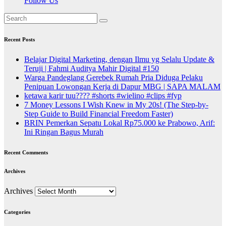
Follow Us
Recent Posts
Belajar Digital Marketing, dengan Ilmu yg Selalu Update &
Teruji | Fahmi Auditya Mahir Digital #150
Warga Pandeglang Gerebek Rumah Pria Diduga Pelaku
Penipuan Lowongan Kerja di Dapur MBG | SAPA MALAM
ketawa karir tuu???? #shorts #wielino #clips #fyp
7 Money Lessons I Wish Knew in My 20s! (The Step-by-
Step Guide to Build Financial Freedom Faster)
BRIN Pemerkan Sepatu Lokal Rp75.000 ke Prabowo, Arif:
Ini Ringan Bagus Murah
Recent Comments
Archives
Archives
Categories