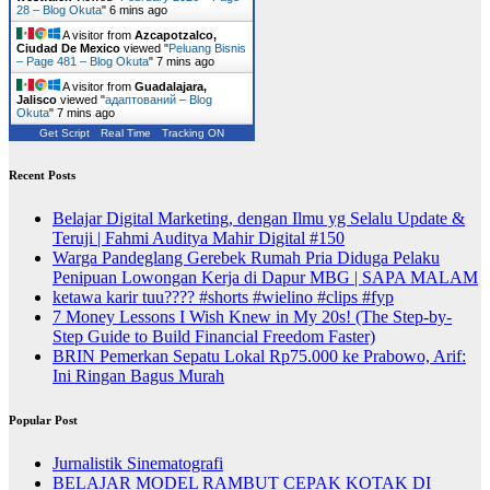
28 – Blog Okuta
"
6 mins ago
A visitor from
Azcapotzalco,
Ciudad De Mexico
viewed "
Peluang Bisnis
– Page 481 – Blog Okuta
"
7 mins ago
A visitor from
Guadalajara,
Jalisco
viewed "
адаптований – Blog
Okuta
"
8 mins ago
Get Script
Real Time
Tracking ON
Recent Posts
Belajar Digital Marketing, dengan Ilmu yg Selalu Update &
Teruji | Fahmi Auditya Mahir Digital #150
Warga Pandeglang Gerebek Rumah Pria Diduga Pelaku
Penipuan Lowongan Kerja di Dapur MBG | SAPA MALAM
ketawa karir tuu???? #shorts #wielino #clips #fyp
7 Money Lessons I Wish Knew in My 20s! (The Step-by-
Step Guide to Build Financial Freedom Faster)
BRIN Pemerkan Sepatu Lokal Rp75.000 ke Prabowo, Arif:
Ini Ringan Bagus Murah
Popular Post
Jurnalistik Sinematografi
BELAJAR MODEL RAMBUT CEPAK KOTAK DI