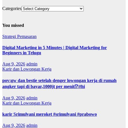
Categories
You missed
Strategi Pemasaran
Digital Marketing in 5 Minutes | Digital Marketing for
Beginners in Telugu
Aug 9, 2026
admin
Karir dan Lowongan Kerja
pov:gw dan bestie setelah denger lowongan kerja di rumah
angker tapi di bayar,1000jt per menit⁉️|#hi
Aug 9, 2026
admin
Karir dan Lowongan Kerja
karir Srimulyani meroket #srimulyani #prabowo
Aug 9, 2026
admin