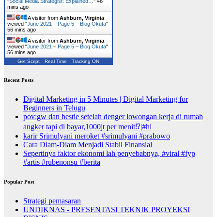
"
Social Media Strategist: Explained…
"
46
mins ago
A visitor from
Ashburn, Virginia
viewed "
June 2021 – Page 5 – Blog Okuta
"
56 mins ago
A visitor from
Ashburn, Virginia
viewed "
June 2021 – Page 5 – Blog Okuta
"
56 mins ago
Get Script
Real Time
Tracking ON
Recent Posts
Digital Marketing in 5 Minutes | Digital Marketing for
Beginners in Telugu
pov:gw dan bestie setelah denger lowongan kerja di rumah
angker tapi di bayar,1000jt per menit⁉️|#hi
karir Srimulyani meroket #srimulyani #prabowo
Cara Diam-Diam Menjadi Stabil Finansial
Sepertinya faktor ekonomi lah penyebabnya, #viral #fyp
#artis #rubenonsu #berita
Popular Post
Strategi pemasaran
UNDIKNAS - PRESENTASI TEKNIK PROYEKSI