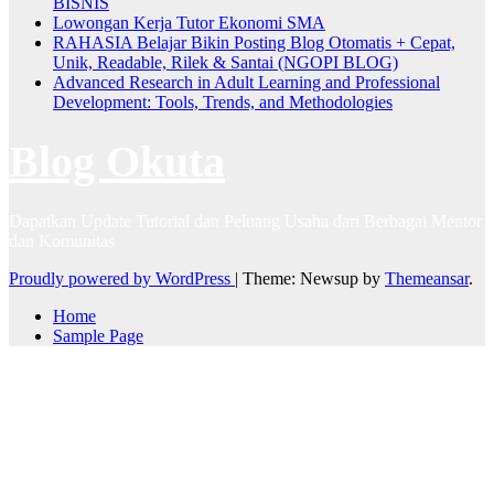
BISNIS
Lowongan Kerja Tutor Ekonomi SMA
RAHASIA Belajar Bikin Posting Blog Otomatis + Cepat,
Unik, Readable, Rilek & Santai (NGOPI BLOG)
Advanced Research in Adult Learning and Professional
Development: Tools, Trends, and Methodologies
Blog Okuta
Dapatkan Update Tutorial dan Peluang Usaha dari Berbagai Mentor
dan Komunitas
Proudly powered by WordPress
|
Theme: Newsup by
Themeansar
.
Home
Sample Page