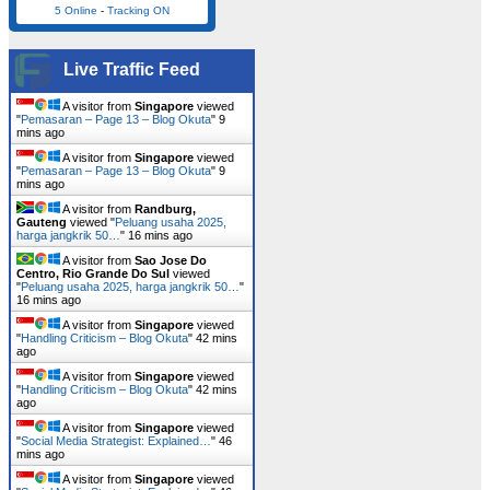
5 Online
-
Tracking ON
Live Traffic Feed
A visitor from
Singapore
viewed
"
Pemasaran – Page 13 – Blog Okuta
"
9
mins ago
A visitor from
Singapore
viewed
"
Pemasaran – Page 13 – Blog Okuta
"
9
mins ago
A visitor from
Randburg,
Gauteng
viewed "
Peluang usaha 2025,
harga jangkrik 50…
"
16 mins ago
A visitor from
Sao Jose Do
Centro, Rio Grande Do Sul
viewed
"
Peluang usaha 2025, harga jangkrik 50…
"
16 mins ago
A visitor from
Singapore
viewed
"
Handling Criticism – Blog Okuta
"
42 mins
ago
A visitor from
Singapore
viewed
"
Handling Criticism – Blog Okuta
"
42 mins
ago
A visitor from
Singapore
viewed
"
Social Media Strategist: Explained…
"
46
mins ago
A visitor from
Singapore
viewed