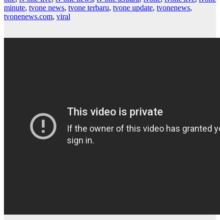
minute
,
tvone news
,
tvone terbaru
,
tvone update
,
tvonenews
,
tvonenews.com
,
viral