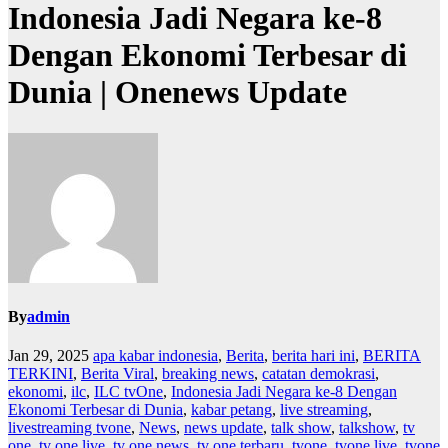
Indonesia Jadi Negara ke-8
Dengan Ekonomi Terbesar di
Dunia | Onenews Update
By
admin
Jan 29, 2025
apa kabar indonesia
,
Berita
,
berita hari ini
,
BERITA
TERKINI
,
Berita Viral
,
breaking news
,
catatan demokrasi
,
ekonomi
,
ilc
,
ILC tvOne
,
Indonesia Jadi Negara ke-8 Dengan
Ekonomi Terbesar di Dunia
,
kabar petang
,
live streaming
,
livestreaming tvone
,
News
,
news update
,
talk show
,
talkshow
,
tv
one
,
tv one live
,
tv one news
,
tv one terbaru
,
tvone
,
tvone live
,
tvone