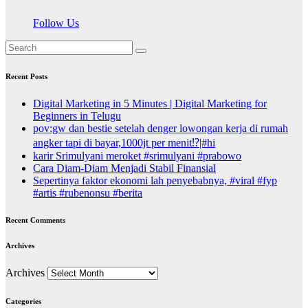
Follow Us
Recent Posts
Digital Marketing in 5 Minutes | Digital Marketing for
Beginners in Telugu
pov:gw dan bestie setelah denger lowongan kerja di rumah
angker tapi di bayar,1000jt per menit⁉️|#hi
karir Srimulyani meroket #srimulyani #prabowo
Cara Diam-Diam Menjadi Stabil Finansial
Sepertinya faktor ekonomi lah penyebabnya, #viral #fyp
#artis #rubenonsu #berita
Recent Comments
Archives
Archives
Categories