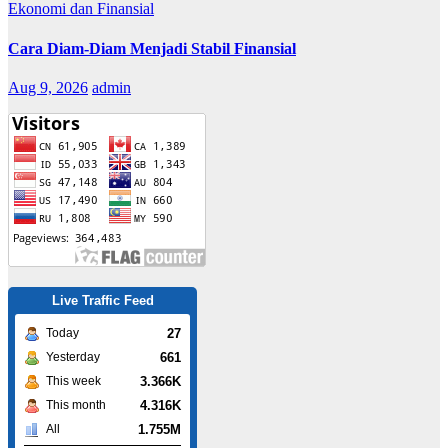
Ekonomi dan Finansial
Cara Diam-Diam Menjadi Stabil Finansial
Aug 9, 2026
admin
Live Traffic Feed
27
Today
661
Yesterday
3.366K
This week
4.316K
This month
1.755M
All