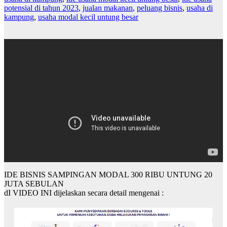
potensial di tahun 2023
,
jualan makanan
,
peluang bisnis
,
usaha di
kampung
,
usaha modal kecil untung besar
IDE BISNIS SAMPINGAN MODAL 300 RIBU UNTUNG 20
JUTA SEBULAN
dI VIDEO INI dijelaskan secara detail mengenai :