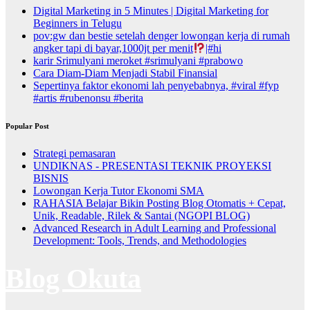
Digital Marketing in 5 Minutes | Digital Marketing for
Beginners in Telugu
pov:gw dan bestie setelah denger lowongan kerja di rumah
angker tapi di bayar,1000jt per menit
|#hi
karir Srimulyani meroket #srimulyani #prabowo
Cara Diam-Diam Menjadi Stabil Finansial
Sepertinya faktor ekonomi lah penyebabnya, #viral #fyp
#artis #rubenonsu #berita
Popular Post
Strategi pemasaran
UNDIKNAS - PRESENTASI TEKNIK PROYEKSI
BISNIS
Lowongan Kerja Tutor Ekonomi SMA
RAHASIA Belajar Bikin Posting Blog Otomatis + Cepat,
Unik, Readable, Rilek & Santai (NGOPI BLOG)
Advanced Research in Adult Learning and Professional
Development: Tools, Trends, and Methodologies
Blog Okuta