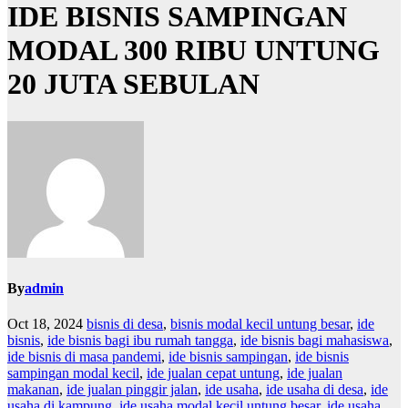
IDE BISNIS SAMPINGAN
MODAL 300 RIBU UNTUNG
20 JUTA SEBULAN
By
admin
Oct 18, 2024
bisnis di desa
,
bisnis modal kecil untung besar
,
ide
bisnis
,
ide bisnis bagi ibu rumah tangga
,
ide bisnis bagi mahasiswa
,
ide bisnis di masa pandemi
,
ide bisnis sampingan
,
ide bisnis
sampingan modal kecil
,
ide jualan cepat untung
,
ide jualan
makanan
,
ide jualan pinggir jalan
,
ide usaha
,
ide usaha di desa
,
ide
usaha di kampung
,
ide usaha modal kecil untung besar
,
ide usaha