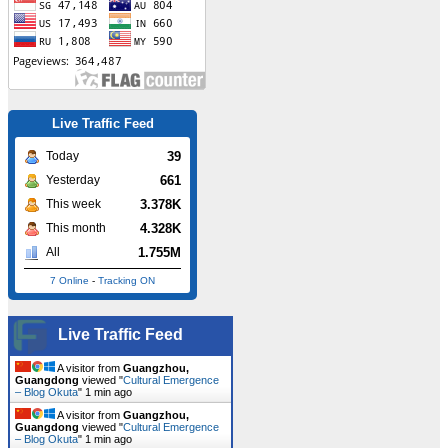
Live Traffic Feed
39
Today
661
Yesterday
3.378K
This week
4.328K
This month
1.755M
All
7 Online
-
Tracking ON
Live Traffic Feed
A visitor from
Guangzhou,
Guangdong
viewed "
Cultural Emergence
– Blog Okuta
"
1 min ago
A visitor from
Guangzhou,
Guangdong
viewed "
Cultural Emergence
– Blog Okuta
"
1 min ago