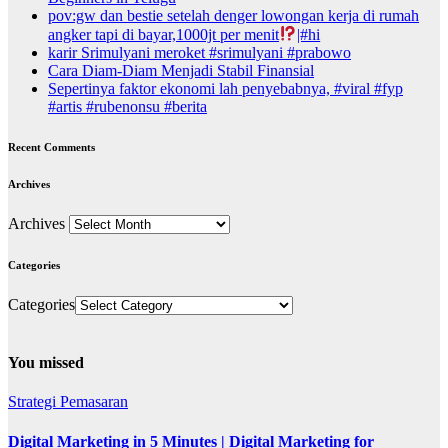
pov:gw dan bestie setelah denger lowongan kerja di rumah
angker tapi di bayar,1000jt per menit
|#hi
karir Srimulyani meroket #srimulyani #prabowo
Cara Diam-Diam Menjadi Stabil Finansial
Sepertinya faktor ekonomi lah penyebabnya, #viral #fyp
#artis #rubenonsu #berita
Recent Comments
Archives
Archives
Categories
Categories
You missed
Strategi Pemasaran
Digital Marketing in 5 Minutes | Digital Marketing for