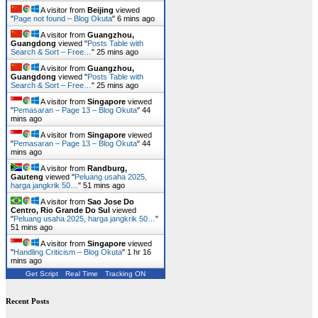
A visitor from
Beijing
viewed
"
Page not found – Blog Okuta
"
6 mins ago
A visitor from
Guangzhou,
Guangdong
viewed "
Posts Table with
Search & Sort – Free…
"
25 mins ago
A visitor from
Guangzhou,
Guangdong
viewed "
Posts Table with
Search & Sort – Free…
"
25 mins ago
A visitor from
Singapore
viewed
"
Pemasaran – Page 13 – Blog Okuta
"
44
mins ago
A visitor from
Singapore
viewed
"
Pemasaran – Page 13 – Blog Okuta
"
44
mins ago
A visitor from
Randburg,
Gauteng
viewed "
Peluang usaha 2025,
harga jangkrik 50…
"
51 mins ago
A visitor from
Sao Jose Do
Centro, Rio Grande Do Sul
viewed
"
Peluang usaha 2025, harga jangkrik 50…
"
51 mins ago
A visitor from
Singapore
viewed
"
Handling Criticism – Blog Okuta
"
1 hr 16
mins ago
Get Script
Real Time
Tracking ON
Recent Posts