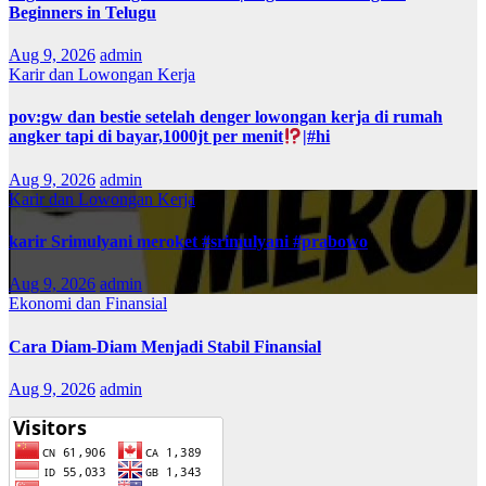
Beginners in Telugu
Aug 9, 2026
admin
Karir dan Lowongan Kerja
pov:gw dan bestie setelah denger lowongan kerja di rumah
angker tapi di bayar,1000jt per menit
|#hi
Aug 9, 2026
admin
Karir dan Lowongan Kerja
karir Srimulyani meroket #srimulyani #prabowo
Aug 9, 2026
admin
Ekonomi dan Finansial
Cara Diam-Diam Menjadi Stabil Finansial
Aug 9, 2026
admin