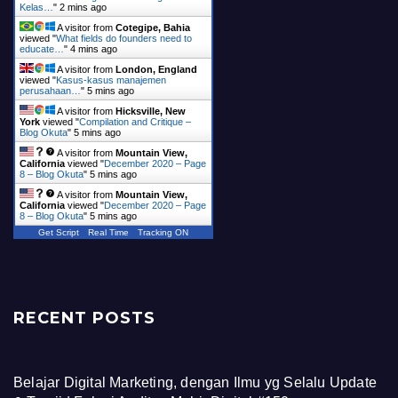
Kelas…
"
2 mins ago
A visitor from
Cotegipe, Bahia
viewed "
What fields do founders need to
educate…
"
4 mins ago
A visitor from
London, England
viewed "
Kasus-kasus manajemen
perusahaan…
"
5 mins ago
A visitor from
Hicksville, New
York
viewed "
Compilation and Critique –
Blog Okuta
"
5 mins ago
A visitor from
Mountain View,
California
viewed "
December 2020 – Page
8 – Blog Okuta
"
5 mins ago
A visitor from
Mountain View,
California
viewed "
December 2020 – Page
8 – Blog Okuta
"
5 mins ago
Get Script
Real Time
Tracking ON
RECENT POSTS
Belajar Digital Marketing, dengan Ilmu yg Selalu Update