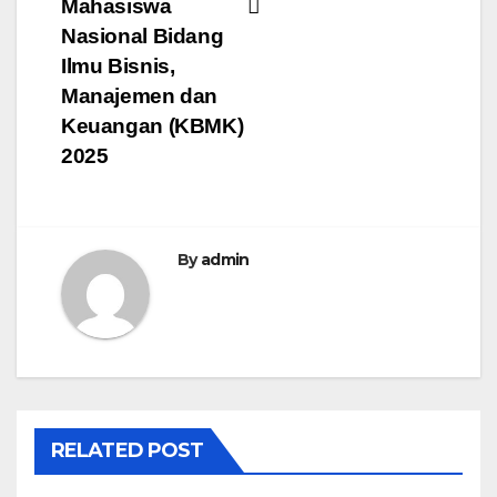
Mahasiswa
navigation
Nasional Bidang
Ilmu Bisnis,
Manajemen dan
Keuangan (KBMK)
2025
By
admin
RELATED POST