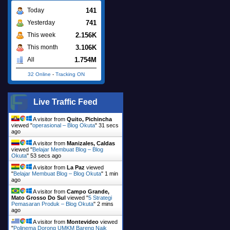
141
Today
741
Yesterday
2.156K
This week
3.106K
This month
1.754M
All
32 Online
-
Tracking ON
Live Traffic Feed
A visitor from
Quito, Pichincha
viewed "
operasional – Blog Okuta
"
32 secs
ago
A visitor from
Manizales, Caldas
viewed "
Belajar Membuat Blog – Blog
Okuta
"
54 secs ago
A visitor from
La Paz
viewed
"
Belajar Membuat Blog – Blog Okuta
"
1 min
ago
A visitor from
Campo Grande,
Mato Grosso Do Sul
viewed "
5 Strategi
Pemasaran Produk – Blog Okuta
"
2 mins
ago
A visitor from
Montevideo
viewed
"
Polinema Dorong UMKM Bareng Naik