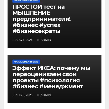
MANAJEMEN BISNIS
ПРОСТОЙ тест на
МЫШЛЕНИЕ
предпринимателя!
#бизнес #успех
#бизнесекреты
AUG 7, 2026
ADMIN
MANAJEMEN BISNIS
Эффект ИКЕА: почему мы
переоцениваем свои
проекты #психология
#бизнес #менеджмент
AUG 6, 2026
ADMIN