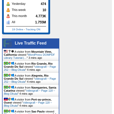
474
Yesterday
10
This week
4.773K
This month
1.755M
All
19 Online
-
Tracking ON
Live Traffic Feed
A visitor from
Mountain View,
California
viewed "
WordPress DOMPDF
Library Tutorial |…
"
3 mins ago
A visitor from
Rio Grande, Rio
Grande Do Sul
viewed "
videografi – Page
252 – Blog Okuta
"
4 mins ago
A visitor from
Alegrete, Rio
Grande Do Sul
viewed "
videografi – Page
252 – Blog Okuta
"
4 mins ago
A visitor from
Navegantes, Santa
Catarina
viewed "
videografi – Page 118 –
Blog Okuta
"
4 mins ago
A visitor from
Port-au-prince,
Ouest
viewed "
videografi – Page 118 –
Blog Okuta
"
4 mins ago
A visitor from
Sao Paulo
viewed