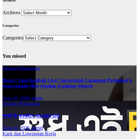
Archives
Archives
Categories
Categories
You missed
Strategi Pemasaran
Baru 2 Jam Kembali Live! Sarwendah Langsung Peringkat 6
#sarwendah #live #jualan #ranking #shorts
Aug 10, 2026
admin
Strategi Pemasaran
আপনি কি অনলাইনে আয় করতে চান?
Aug 10, 2026
admin
Karir dan Lowongan Kerja