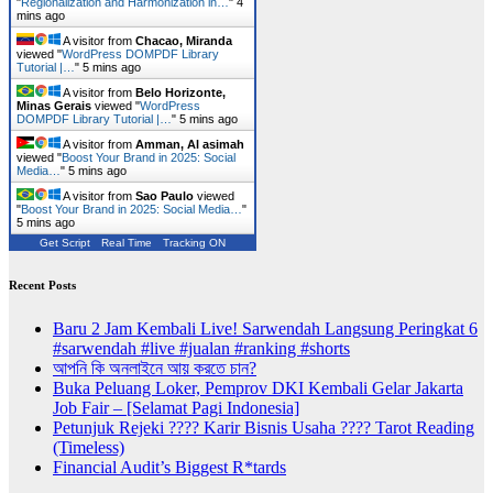
"
Regionalization and Harmonization in…
"
4
mins ago
A visitor from
Chacao, Miranda
viewed "
WordPress DOMPDF Library
Tutorial |…
"
5 mins ago
A visitor from
Belo Horizonte,
Minas Gerais
viewed "
WordPress
DOMPDF Library Tutorial |…
"
5 mins ago
A visitor from
Amman, Al asimah
viewed "
Boost Your Brand in 2025: Social
Media…
"
5 mins ago
A visitor from
Sao Paulo
viewed
"
Boost Your Brand in 2025: Social Media…
"
5 mins ago
Get Script
Real Time
Tracking ON
Recent Posts
Baru 2 Jam Kembali Live! Sarwendah Langsung Peringkat 6
#sarwendah #live #jualan #ranking #shorts
আপনি কি অনলাইনে আয় করতে চান?
Buka Peluang Loker, Pemprov DKI Kembali Gelar Jakarta
Job Fair – [Selamat Pagi Indonesia]
Petunjuk Rejeki ???? Karir Bisnis Usaha ???? Tarot Reading
(Timeless)
Financial Audit’s Biggest R*tards