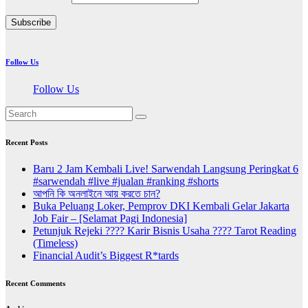
Subscribe
Follow Us
Follow Us
Recent Posts
Baru 2 Jam Kembali Live! Sarwendah Langsung Peringkat 6
#sarwendah #live #jualan #ranking #shorts
আপনি কি অনলাইনে আয় করতে চান?
Buka Peluang Loker, Pemprov DKI Kembali Gelar Jakarta
Job Fair – [Selamat Pagi Indonesia]
Petunjuk Rejeki ???? Karir Bisnis Usaha ???? Tarot Reading
(Timeless)
Financial Audit’s Biggest R*tards
Recent Comments