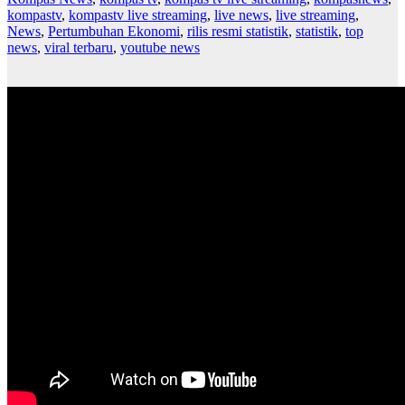
kompastv
,
kompastv live streaming
,
live news
,
live streaming
,
News
,
Pertumbuhan Ekonomi
,
rilis resmi statistik
,
statistik
,
top
news
,
viral terbaru
,
youtube news