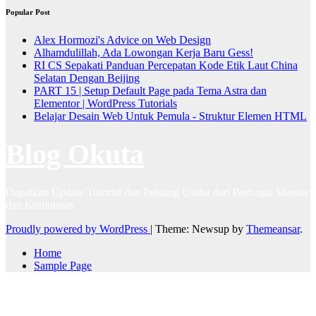
Popular Post
Alex Hormozi's Advice on Web Design
Alhamdulillah, Ada Lowongan Kerja Baru Gess!
RI CS Sepakati Panduan Percepatan Kode Etik Laut China
Selatan Dengan Beijing
PART 15 | Setup Default Page pada Tema Astra dan
Elementor | WordPress Tutorials
Belajar Desain Web Untuk Pemula - Struktur Elemen HTML
Blog Okuta
Dapatkan Update Tutorial dan Peluang Usaha dari Berbagai Mentor
dan Komunitas
Proudly powered by WordPress
|
Theme: Newsup by
Themeansar
.
Home
Sample Page