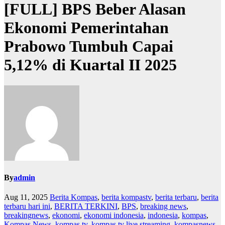
[FULL] BPS Beber Alasan
Ekonomi Pemerintahan
Prabowo Tumbuh Capai
5,12% di Kuartal II 2025
By
admin
Aug 11, 2025
Berita Kompas
,
berita kompastv
,
berita terbaru
,
berita
terbaru hari ini
,
BERITA TERKINI
,
BPS
,
breaking news
,
breakingnews
,
ekonomi
,
ekonomi indonesia
,
indonesia
,
kompas
,
Kompas News
,
kompas tv
,
kompas tv live streaming
,
kompasnews
,