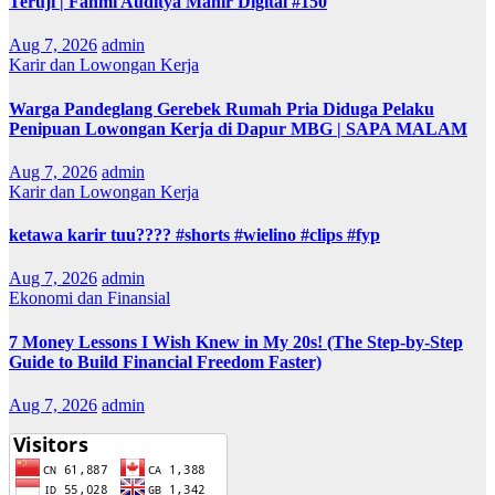
Teruji | Fahmi Auditya Mahir Digital #150
Aug 7, 2026
admin
Karir dan Lowongan Kerja
Warga Pandeglang Gerebek Rumah Pria Diduga Pelaku
Penipuan Lowongan Kerja di Dapur MBG | SAPA MALAM
Aug 7, 2026
admin
Karir dan Lowongan Kerja
ketawa karir tuu???? #shorts #wielino #clips #fyp
Aug 7, 2026
admin
Ekonomi dan Finansial
7 Money Lessons I Wish Knew in My 20s! (The Step-by-Step
Guide to Build Financial Freedom Faster)
Aug 7, 2026
admin