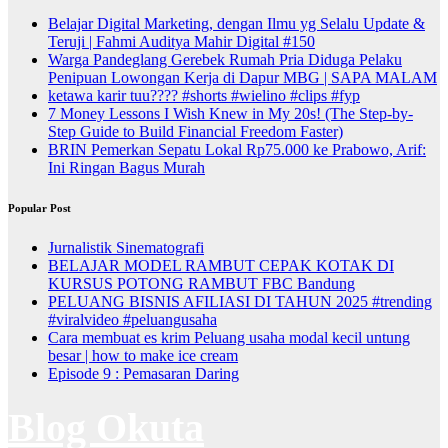
Belajar Digital Marketing, dengan Ilmu yg Selalu Update &
Teruji | Fahmi Auditya Mahir Digital #150
Warga Pandeglang Gerebek Rumah Pria Diduga Pelaku
Penipuan Lowongan Kerja di Dapur MBG | SAPA MALAM
ketawa karir tuu???? #shorts #wielino #clips #fyp
7 Money Lessons I Wish Knew in My 20s! (The Step-by-
Step Guide to Build Financial Freedom Faster)
BRIN Pemerkan Sepatu Lokal Rp75.000 ke Prabowo, Arif:
Ini Ringan Bagus Murah
Popular Post
Jurnalistik Sinematografi
BELAJAR MODEL RAMBUT CEPAK KOTAK DI
KURSUS POTONG RAMBUT FBC Bandung
PELUANG BISNIS AFILIASI DI TAHUN 2025 #trending
#viralvideo #peluangusaha
Cara membuat es krim Peluang usaha modal kecil untung
besar | how to make ice cream
Episode 9 : Pemasaran Daring
Blog Okuta