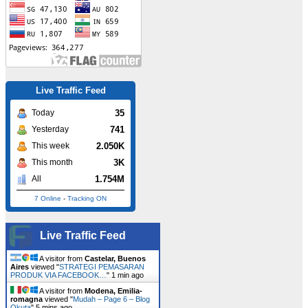
Live Traffic Feed
35
Today
741
Yesterday
2.050K
This week
3K
This month
1.754M
All
7 Online
-
Tracking ON
Live Traffic Feed
A visitor from
Castelar, Buenos
Aires
viewed "
STRATEGI PEMASARAN
PRODUK VIA FACEBOOK…
"
1 min ago
A visitor from
Modena, Emilia-
romagna
viewed "
Mudah – Page 6 – Blog
Okuta
"
5 mins ago