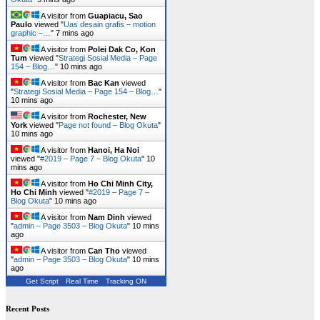
A visitor from
Guapiacu, Sao
Paulo
viewed "
Uas desain grafis – motion
graphic –…
"
7 mins ago
A visitor from
Polei Dak Co, Kon
Tum
viewed "
Strategi Sosial Media – Page
154 – Blog…
"
10 mins ago
A visitor from
Bac Kan
viewed
"
Strategi Sosial Media – Page 154 – Blog…
"
10 mins ago
A visitor from
Rochester, New
York
viewed "
Page not found – Blog Okuta
"
10 mins ago
A visitor from
Hanoi, Ha Noi
viewed "
#2019 – Page 7 – Blog Okuta
"
10
mins ago
A visitor from
Ho Chi Minh City,
Ho Chi Minh
viewed "
#2019 – Page 7 –
Blog Okuta
"
10 mins ago
A visitor from
Nam Dinh
viewed
"
admin – Page 3503 – Blog Okuta
"
10 mins
ago
A visitor from
Can Tho
viewed
"
admin – Page 3503 – Blog Okuta
"
10 mins
ago
Get Script
Real Time
Tracking ON
Recent Posts