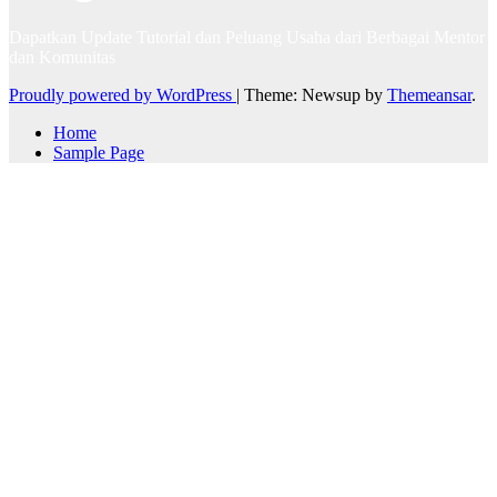
Dapatkan Update Tutorial dan Peluang Usaha dari Berbagai Mentor
dan Komunitas
Proudly powered by WordPress
|
Theme: Newsup by
Themeansar
.
Home
Sample Page