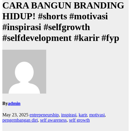
CARA BANGUN BRANDING
HIDUP! #shorts #motivasi
#inspirasi #selfgrowth
#selfdevelopment #karir #fyp
By
admin
May 23, 2025
entrepeneurship
,
inspirasi
,
karir
,
motivasi
,
pengembangan diri
,
self awareness
,
self growth