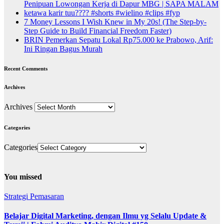
Penipuan Lowongan Kerja di Dapur MBG | SAPA MALAM
ketawa karir tuu???? #shorts #wielino #clips #fyp
7 Money Lessons I Wish Knew in My 20s! (The Step-by-
Step Guide to Build Financial Freedom Faster)
BRIN Pemerkan Sepatu Lokal Rp75.000 ke Prabowo, Arif:
Ini Ringan Bagus Murah
Recent Comments
Archives
Archives
Categories
Categories
You missed
Strategi Pemasaran
Belajar Digital Marketing, dengan Ilmu yg Selalu Update &