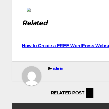
Related
Post
How to Create a FREE WordPress Websit
navigation
By
admin
RELATED POST