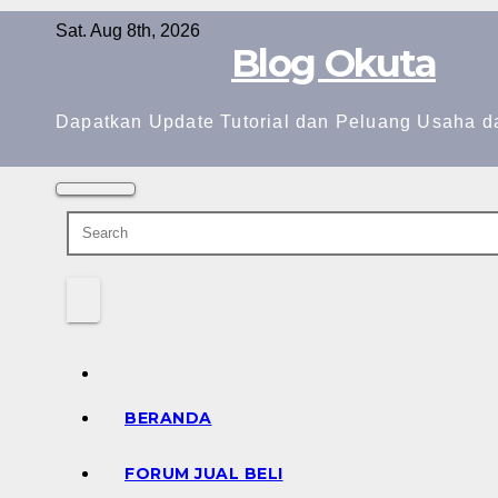
Skip
Sat. Aug 8th, 2026
to
Blog Okuta
content
Dapatkan Update Tutorial dan Peluang Usaha d
BERANDA
FORUM JUAL BELI