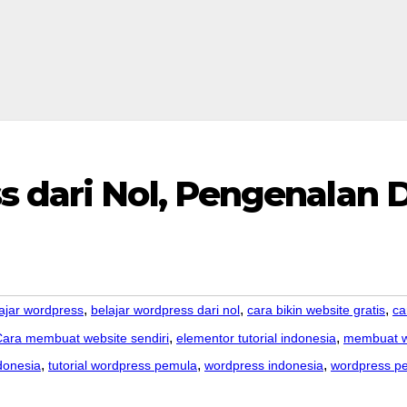
s dari Nol, Pengenalan
,
,
,
ajar wordpress
belajar wordpress dari nol
cara bikin website gratis
ca
,
,
ara membuat website sendiri
elementor tutorial indonesia
membuat w
,
,
,
ndonesia
tutorial wordpress pemula
wordpress indonesia
wordpress p