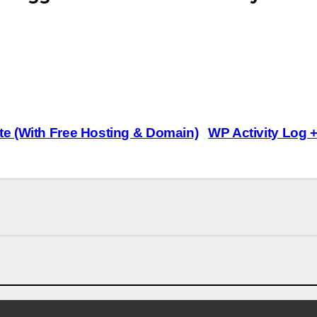
e (With Free Hosting & Domain)
WP Activity Log 