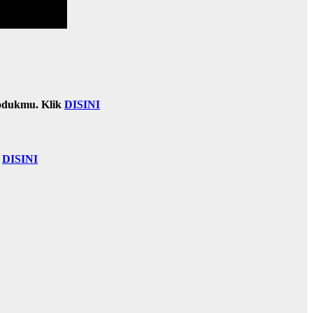
odukmu. Klik
DISINI
k
DISINI