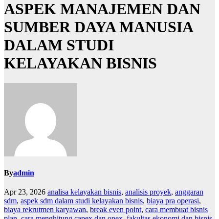
ASPEK MANAJEMEN DAN
SUMBER DAYA MANUSIA
DALAM STUDI
KELAYAKAN BISNIS
By
admin
Apr 23, 2026
analisa kelayakan bisnis
,
analisis proyek
,
anggaran
sdm
,
aspek sdm dalam studi kelayakan bisnis
,
biaya pra operasi
,
biaya rekrutmen karyawan
,
break even point
,
cara membuat bisnis
plan
,
cara menghitung capex dan opex
,
fakultas ekonomi dan bisnis
,