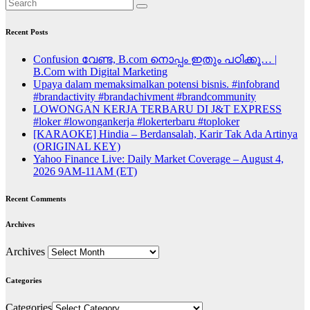
Recent Posts
Confusion വേണ്ട, B.com നൊപ്പം ഇതും പഠിക്കൂ… |
B.Com with Digital Marketing
Upaya dalam memaksimalkan potensi bisnis. #infobrand
#brandactivity #brandachivment #brandcommunity
LOWONGAN KERJA TERBARU DI J&T EXPRESS
#loker #lowongankerja #lokerterbaru #toploker
[KARAOKE] Hindia – Berdansalah, Karir Tak Ada Artinya
(ORIGINAL KEY)
Yahoo Finance Live: Daily Market Coverage – August 4,
2026 9AM-11AM (ET)
Recent Comments
Archives
Archives
Categories
Categories