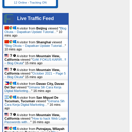
12 Online
-
Tracking ON
Live Traffic Feed
A visitor from
Beijing
viewed "
Blog
Okuta – Dapatkan Update Tutorial…
"
10
mins ago
A visitor from
Shanghai
viewed
"
Blog Okuta – Dapatkan Update Tutorial…
"
10 mins ago
A visitor from
Mountain View,
California
viewed "
GAK FOKUS KARIR.. ‼️
– Blog Okuta
"
15 mins ago
A visitor from
Mountain View,
California
viewed "
October 2021 – Page 5
– Blog Okuta
"
15 mins ago
A visitor from
Davao City, Davao
Del Sur
viewed "
Gimana Sih Cara Kerja
Digital Marketing…
"
16 mins ago
A visitor from
San Miguel De
Tucuman, Tucuman
viewed "
Gimana Sih
Cara Kerja Digital Marketing…
"
16 mins
ago
A visitor from
Mountain View,
California
viewed "
How to hack Web Login
Passwords with…
"
16 mins ago
A visitor from
Putrajaya, Wilayah