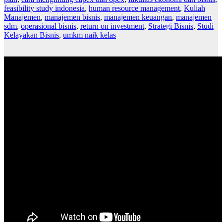
feasibility study indonesia
,
human resource management
,
Kuliah
Manajemen
,
manajemen bisnis
,
manajemen keuangan
,
manajemen
sdm
,
operasional bisnis
,
return on investment
,
Strategi Bisnis
,
Studi
Kelayakan Bisnis
,
umkm naik kelas