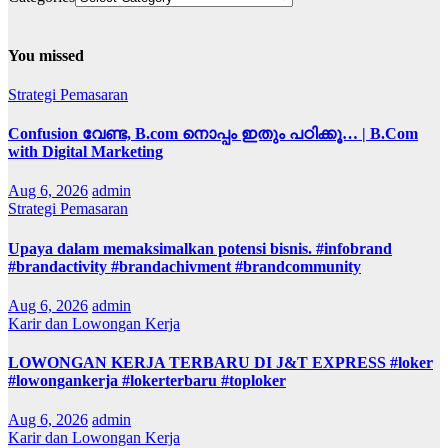
You missed
Strategi Pemasaran
Confusion വേണ്ട, B.com നൊപ്പം ഇതും പഠിക്കൂ… | B.Com
with Digital Marketing
Aug 6, 2026
admin
Strategi Pemasaran
Upaya dalam memaksimalkan potensi bisnis. #infobrand
#brandactivity #brandachivment #brandcommunity
Aug 6, 2026
admin
Karir dan Lowongan Kerja
LOWONGAN KERJA TERBARU DI J&T EXPRESS #loker
#lowongankerja #lokerterbaru #toploker
Aug 6, 2026
admin
Karir dan Lowongan Kerja