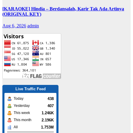
[KARAOKE] Hindia – Berdansalah, Karir Tak Ada Artinya
(ORIGINAL KEY)
Aug 6, 2026
admin
Live Traffic Feed
438
Today
407
Yesterday
1.246K
This week
2.196K
This month
1.753M
All