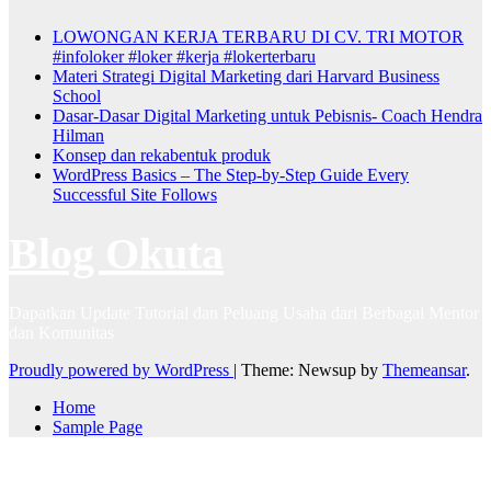
LOWONGAN KERJA TERBARU DI CV. TRI MOTOR
#infoloker #loker #kerja #lokerterbaru
Materi Strategi Digital Marketing dari Harvard Business
School
Dasar-Dasar Digital Marketing untuk Pebisnis- Coach Hendra
Hilman
Konsep dan rekabentuk produk
WordPress Basics – The Step-by-Step Guide Every
Successful Site Follows
Blog Okuta
Dapatkan Update Tutorial dan Peluang Usaha dari Berbagai Mentor
dan Komunitas
Proudly powered by WordPress
|
Theme: Newsup by
Themeansar
.
Home
Sample Page