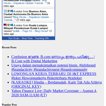
Persekutuan Putrajaya
viewed "
Blog
Okuta – Dapatkan Update Tutorial…
"
17
mins ago
A visitor from
Buenos Aires,
Ciudad Autonoma De Buenos Aires
viewed "
Blog Okuta – Dapatkan Update
Tutorial…
"
17 mins ago
A visitor from
Kuala Lumpur,
Wilayah Persekutuan Kuala Lumpur
viewed "
politik – Page 53 – Blog Okuta
"
17
mins ago
Get Script
Real Time
Tracking ON
Recent Posts
Confusion വേണ്ട, B.com നൊപ്പം ഇതും പഠിക്കൂ… |
B.Com with Digital Marketing
Upaya dalam memaksimalkan potensi bisnis. #infobrand
#brandactivity #brandachivment #brandcommunity
LOWONGAN KERJA TERBARU DI J&T EXPRESS
#loker #lowongankerja #lokerterbaru #toploker
[KARAOKE] Hindia – Berdansalah, Karir Tak Ada Artinya
(ORIGINAL KEY)
Yahoo Finance Live: Daily Market Coverage – August 4,
2026 9AM-11AM (ET)
Popular Post