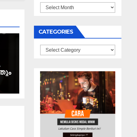
Archives
CATEGORIES
Categories
,
തും