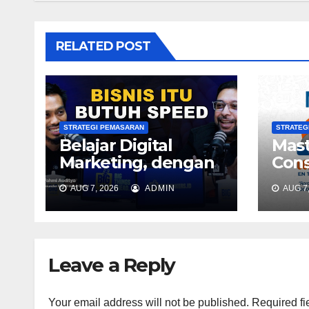
RELATED POST
STRATEGI PEMASARAN
STRATEG
Belajar Digital
Mast
Marketing, dengan
Cons
Ilmu yg Selalu
En T
AUG 7, 2026
ADMIN
AUG 7,
Update & Teruji |
Fahmi Auditya
Mahir Digital #150
Leave a Reply
Your email address will not be published.
Required fi