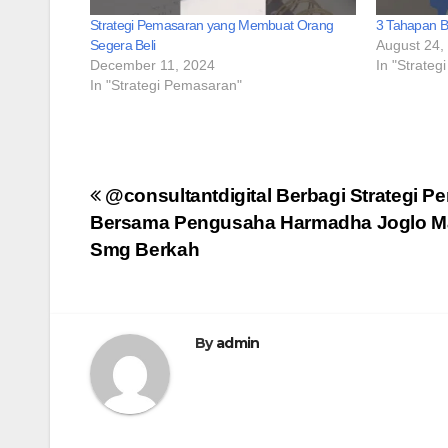
Strategi Pemasaran yang Membuat Orang
3 Tahapan Be
Segera Beli
August 24,
December 11, 2024
In "Strate
In "Strategi Pemasaran"
Post
@consultantdigital Berbagi Strategi P
Bersama Pengusaha Harmadha Joglo M
navigation
Smg Berkah
By
admin