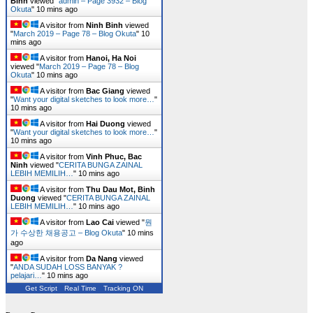
Binh
viewed "
admin – Page 3932 – Blog
Okuta
"
10 mins ago
A visitor from
Ninh Binh
viewed
"
March 2019 – Page 78 – Blog Okuta
"
10
mins ago
A visitor from
Hanoi, Ha Noi
viewed "
March 2019 – Page 78 – Blog
Okuta
"
10 mins ago
A visitor from
Bac Giang
viewed
"
Want your digital sketches to look more…
"
10 mins ago
A visitor from
Hai Duong
viewed
"
Want your digital sketches to look more…
"
10 mins ago
A visitor from
Vinh Phuc, Bac
Ninh
viewed "
CERITA BUNGA ZAINAL
LEBIH MEMILIH…
"
10 mins ago
A visitor from
Thu Dau Mot, Binh
Duong
viewed "
CERITA BUNGA ZAINAL
LEBIH MEMILIH…
"
10 mins ago
A visitor from
Lao Cai
viewed "
뭔
가 수상한 채용공고 – Blog Okuta
"
10 mins
ago
A visitor from
Da Nang
viewed
"
ANDA SUDAH LOSS BANYAK ?
pelajari…
"
10 mins ago
Get Script
Real Time
Tracking ON