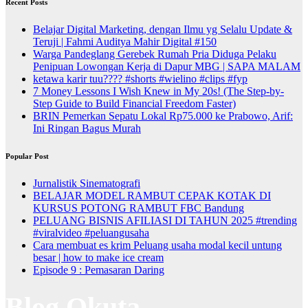
Recent Posts
Belajar Digital Marketing, dengan Ilmu yg Selalu Update &
Teruji | Fahmi Auditya Mahir Digital #150
Warga Pandeglang Gerebek Rumah Pria Diduga Pelaku
Penipuan Lowongan Kerja di Dapur MBG | SAPA MALAM
ketawa karir tuu???? #shorts #wielino #clips #fyp
7 Money Lessons I Wish Knew in My 20s! (The Step-by-
Step Guide to Build Financial Freedom Faster)
BRIN Pemerkan Sepatu Lokal Rp75.000 ke Prabowo, Arif:
Ini Ringan Bagus Murah
Popular Post
Jurnalistik Sinematografi
BELAJAR MODEL RAMBUT CEPAK KOTAK DI
KURSUS POTONG RAMBUT FBC Bandung
PELUANG BISNIS AFILIASI DI TAHUN 2025 #trending
#viralvideo #peluangusaha
Cara membuat es krim Peluang usaha modal kecil untung
besar | how to make ice cream
Episode 9 : Pemasaran Daring
Blog Okuta