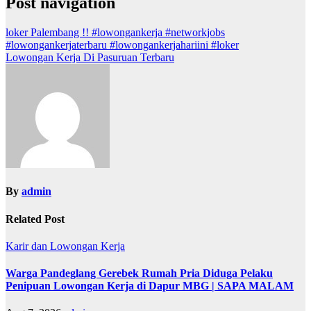
Post navigation
loker Palembang !! #lowongankerja #networkjobs
#lowongankerjaterbaru #lowongankerjahariini #loker
Lowongan Kerja Di Pasuruan Terbaru
By
admin
Related Post
Karir dan Lowongan Kerja
Warga Pandeglang Gerebek Rumah Pria Diduga Pelaku
Penipuan Lowongan Kerja di Dapur MBG | SAPA MALAM