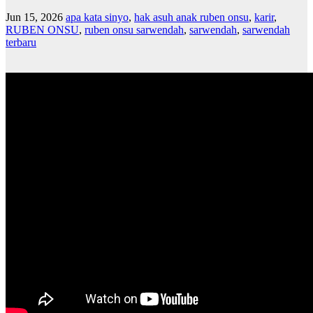
Jun 15, 2026
apa kata sinyo
,
hak asuh anak ruben onsu
,
karir
,
RUBEN ONSU
,
ruben onsu sarwendah
,
sarwendah
,
sarwendah
terbaru