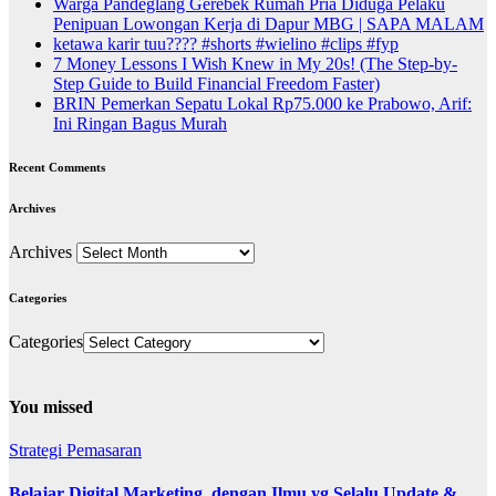
Warga Pandeglang Gerebek Rumah Pria Diduga Pelaku
Penipuan Lowongan Kerja di Dapur MBG | SAPA MALAM
ketawa karir tuu???? #shorts #wielino #clips #fyp
7 Money Lessons I Wish Knew in My 20s! (The Step-by-
Step Guide to Build Financial Freedom Faster)
BRIN Pemerkan Sepatu Lokal Rp75.000 ke Prabowo, Arif:
Ini Ringan Bagus Murah
Recent Comments
Archives
Archives
Categories
Categories
You missed
Strategi Pemasaran
Belajar Digital Marketing, dengan Ilmu yg Selalu Update &