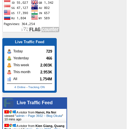
Live Traffic Feed
729
Today
466
Yesterday
2.003K
This week
2.953K
This month
1.754M
All
4 Online
-
Tracking ON
Live Traffic Feed
A visitor from
Hanoi, Ha Noi
viewed "
admin – Page 3932 – Blog Okuta
"
10 mins ago
A visitor from
Kien Giang, Quang