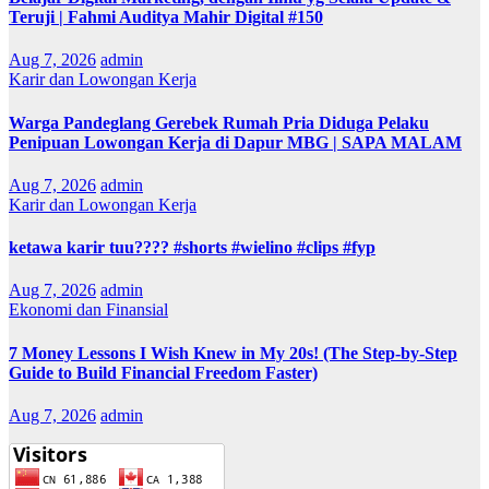
Teruji | Fahmi Auditya Mahir Digital #150
Aug 7, 2026
admin
Karir dan Lowongan Kerja
Warga Pandeglang Gerebek Rumah Pria Diduga Pelaku
Penipuan Lowongan Kerja di Dapur MBG | SAPA MALAM
Aug 7, 2026
admin
Karir dan Lowongan Kerja
ketawa karir tuu???? #shorts #wielino #clips #fyp
Aug 7, 2026
admin
Ekonomi dan Finansial
7 Money Lessons I Wish Knew in My 20s! (The Step-by-Step
Guide to Build Financial Freedom Faster)
Aug 7, 2026
admin