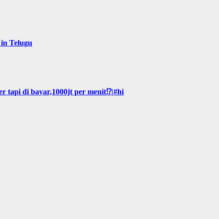
 in Telugu
 tapi di bayar,1000jt per menit⁉️|#hi