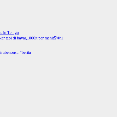
rs in Telugu
r tapi di bayar,1000jt per menit⁉️|#hi
 #rubenonsu #berita