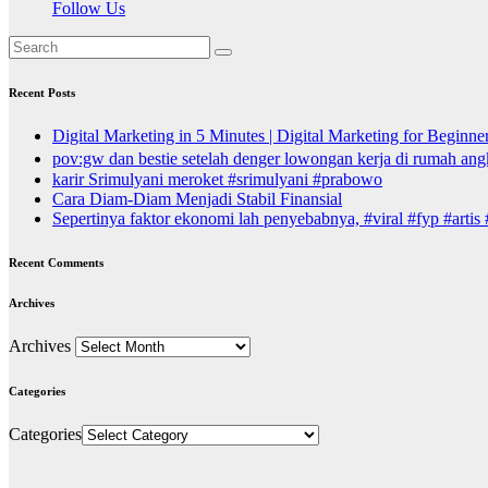
Follow Us
Recent Posts
Digital Marketing in 5 Minutes | Digital Marketing for Beginne
pov:gw dan bestie setelah denger lowongan kerja di rumah angke
karir Srimulyani meroket #srimulyani #prabowo
Cara Diam-Diam Menjadi Stabil Finansial
Sepertinya faktor ekonomi lah penyebabnya, #viral #fyp #artis
Recent Comments
Archives
Archives
Categories
Categories