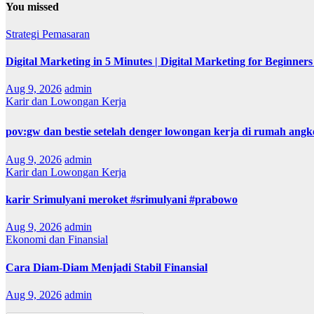
You missed
Strategi Pemasaran
Digital Marketing in 5 Minutes | Digital Marketing for Beginners
Aug 9, 2026
admin
Karir dan Lowongan Kerja
pov:gw dan bestie setelah denger lowongan kerja di rumah angker
Aug 9, 2026
admin
Karir dan Lowongan Kerja
karir Srimulyani meroket #srimulyani #prabowo
Aug 9, 2026
admin
Ekonomi dan Finansial
Cara Diam-Diam Menjadi Stabil Finansial
Aug 9, 2026
admin