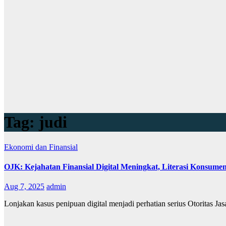
Tag:
judi
Ekonomi dan Finansial
OJK: Kejahatan Finansial Digital Meningkat, Literasi Konsume
Aug 7, 2025
admin
Lonjakan kasus penipuan digital menjadi perhatian serius Otoritas 