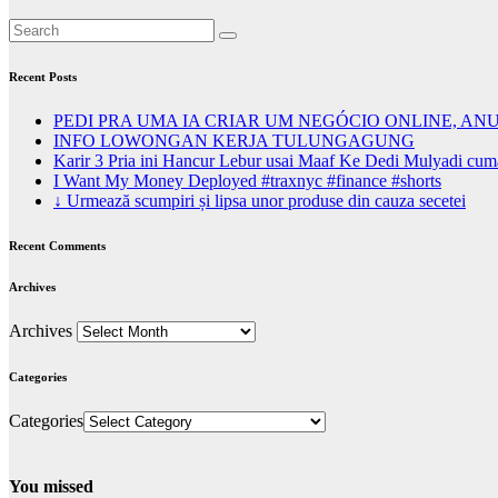
Recent Posts
PEDI PRA UMA IA CRIAR UM NEGÓCIO ONLINE, AN
INFO LOWONGAN KERJA TULUNGAGUNG
Karir 3 Pria ini Hancur Lebur usai Maaf Ke Dedi Mulyadi cu
I Want My Money Deployed #traxnyc #finance #shorts
↓ Urmează scumpiri și lipsa unor produse din cauza secetei
Recent Comments
Archives
Archives
Categories
Categories
You missed