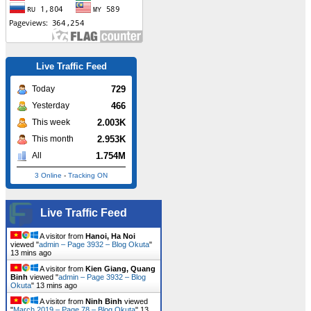
Live Traffic Feed
729
Today
466
Yesterday
2.003K
This week
2.953K
This month
1.754M
All
3 Online
-
Tracking ON
Live Traffic Feed
A visitor from
Hanoi, Ha Noi
viewed "
admin – Page 3932 – Blog Okuta
"
13 mins ago
A visitor from
Kien Giang, Quang
Binh
viewed "
admin – Page 3932 – Blog
Okuta
"
13 mins ago
A visitor from
Ninh Binh
viewed
"
March 2019 – Page 78 – Blog Okuta
"
13