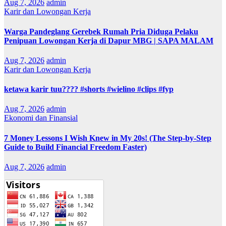
Aug 7, 2026
admin
Karir dan Lowongan Kerja
Warga Pandeglang Gerebek Rumah Pria Diduga Pelaku
Penipuan Lowongan Kerja di Dapur MBG | SAPA MALAM
Aug 7, 2026
admin
Karir dan Lowongan Kerja
ketawa karir tuu???? #shorts #wielino #clips #fyp
Aug 7, 2026
admin
Ekonomi dan Finansial
7 Money Lessons I Wish Knew in My 20s! (The Step-by-Step
Guide to Build Financial Freedom Faster)
Aug 7, 2026
admin