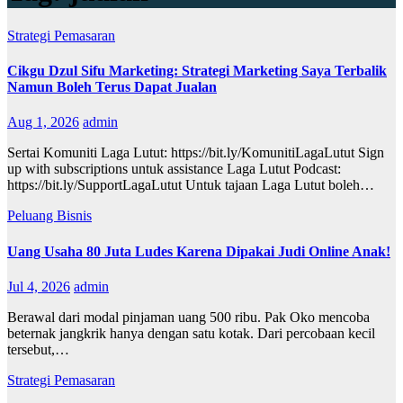
Strategi Pemasaran
Cikgu Dzul Sifu Marketing: Strategi Marketing Saya Terbalik
Namun Boleh Terus Dapat Jualan
Aug 1, 2026
admin
Sertai Komuniti Laga Lutut: https://bit.ly/KomunitiLagaLutut Sign
up with subscriptions untuk assistance Laga Lutut Podcast:
https://bit.ly/SupportLagaLutut Untuk tajaan Laga Lutut boleh…
Peluang Bisnis
Uang Usaha 80 Juta Ludes Karena Dipakai Judi Online Anak!
Jul 4, 2026
admin
Berawal dari modal pinjaman uang 500 ribu. Pak Oko mencoba
beternak jangkrik hanya dengan satu kotak. Dari percobaan kecil
tersebut,…
Strategi Pemasaran