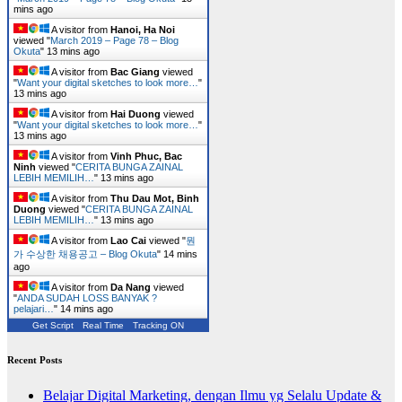
mins ago
A visitor from
Hanoi, Ha Noi
viewed "
March 2019 – Page 78 – Blog
Okuta
"
13 mins ago
A visitor from
Bac Giang
viewed
"
Want your digital sketches to look more…
"
13 mins ago
A visitor from
Hai Duong
viewed
"
Want your digital sketches to look more…
"
13 mins ago
A visitor from
Vinh Phuc, Bac
Ninh
viewed "
CERITA BUNGA ZAINAL
LEBIH MEMILIH…
"
13 mins ago
A visitor from
Thu Dau Mot, Binh
Duong
viewed "
CERITA BUNGA ZAINAL
LEBIH MEMILIH…
"
13 mins ago
A visitor from
Lao Cai
viewed "
뭔
가 수상한 채용공고 – Blog Okuta
"
14 mins
ago
A visitor from
Da Nang
viewed
"
ANDA SUDAH LOSS BANYAK ?
pelajari…
"
14 mins ago
Get Script
Real Time
Tracking ON
Recent Posts
Belajar Digital Marketing, dengan Ilmu yg Selalu Update &