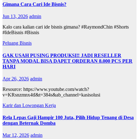
Gimana Cara Cari Ide Bisnis?
Jun 13, 2026
admin
Kalo cara kalian cari ide bisnis gimana? #RaymondChin #Shorts
#IdeBisnis #Bisnis
Peluang Bisnis
GAK USAH PUSING PRODUKSI‼️ JADI RESELLER
TANPA MODAL BISA DAPET ORDERAN 8.000 PCS PER
HARI
Apr 26, 2026
admin
Resource: https://www.youtube.com/watch?
v=KRsnzmnx4tI&t=384s&ab_channel=kasisolusi
Karir dan Lowongan Kerja
Rela Lepas Gaji Hampir 100 Juta, Pilih Hidup Tenang di Desa
dengan Beternak Domba
Mar 12, 2026
admin