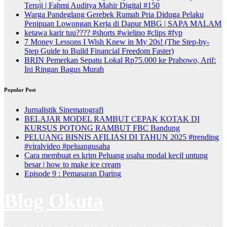
Teruji | Fahmi Auditya Mahir Digital #150
Warga Pandeglang Gerebek Rumah Pria Diduga Pelaku
Penipuan Lowongan Kerja di Dapur MBG | SAPA MALAM
ketawa karir tuu???? #shorts #wielino #clips #fyp
7 Money Lessons I Wish Knew in My 20s! (The Step-by-
Step Guide to Build Financial Freedom Faster)
BRIN Pemerkan Sepatu Lokal Rp75.000 ke Prabowo, Arif:
Ini Ringan Bagus Murah
Popular Post
Jurnalistik Sinematografi
BELAJAR MODEL RAMBUT CEPAK KOTAK DI
KURSUS POTONG RAMBUT FBC Bandung
PELUANG BISNIS AFILIASI DI TAHUN 2025 #trending
#viralvideo #peluangusaha
Cara membuat es krim Peluang usaha modal kecil untung
besar | how to make ice cream
Episode 9 : Pemasaran Daring
Blog Okuta