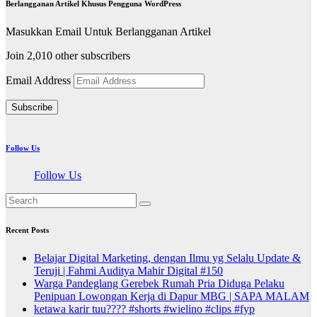
Berlangganan Artikel Khusus Pengguna WordPress
Masukkan Email Untuk Berlangganan Artikel
Join 2,010 other subscribers
Email Address
Subscribe
Follow Us
Follow Us
Recent Posts
Belajar Digital Marketing, dengan Ilmu yg Selalu Update &
Teruji | Fahmi Auditya Mahir Digital #150
Warga Pandeglang Gerebek Rumah Pria Diduga Pelaku
Penipuan Lowongan Kerja di Dapur MBG | SAPA MALAM
ketawa karir tuu???? #shorts #wielino #clips #fyp