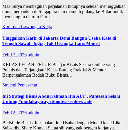
Mas Surya membagikan perjalanan hidupnya setelah meninggalkan
dunia perbankan di Singapura dan memilih pulang ke Blitar untuk
membangun Garum Farm.…
Karir dan Lowongan Kerja
Tinggalkan Karir di Jakarta Demi Bangun Usaha Kafe di
Tengah Sawah Jogja, Tak Disangka Laris Manis!
Feb 17, 2026
admin
KELAS PECAH TELUR Belajar Bisnis Secara Online yang
Praktis dan Terjangkau! Kelas Bareng Praktisi & Mentor
Berpengalaman Bedah Buku Bisnis…
Strategi Pemasaran
Ini Strategi Bisnis Abdurrahman Bin AUF , Pantesan Selalu
Untung #mudakayaraya #motivasisukses #ide
Feb 12, 2026
admin
Berisi Ide Bisnis, Ide Jualan, Ide Usaha dengan Modal kecil Like
Subscribe Share Komen Siapa sih yang gak pengen kerjanya…