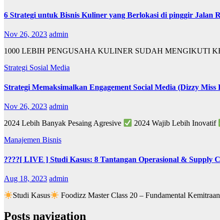
6 Strategi untuk Bisnis Kuliner yang Berlokasi di pinggir Jalan 
Nov 26, 2023
admin
1000 LEBIH PENGUSAHA KULINER SUDAH MENGIKUTI KELA
Strategi Sosial Media
Strategi Memaksimalkan Engagement Social Media (Dizzy Miss 
Nov 26, 2023
admin
2024 Lebih Banyak Pesaing Agresive
2024 Wajib Lebih Inovatif
Manajemen Bisnis
????[ LIVE ] Studi Kasus: 8 Tantangan Operasional & Supply C
Aug 18, 2023
admin
Studi Kasus
Foodizz Master Class 20 – Fundamental Kemitraan
Posts navigation