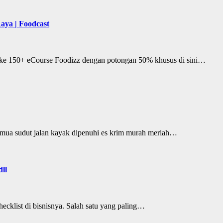
Raya | Foodcast
es ke 150+ eCourse Foodizz dengan potongan 50% khusus di sini…
semua sudut jalan kayak dipenuhi es krim murah meriah…
dll
hecklist di bisnisnya. Salah satu yang paling…