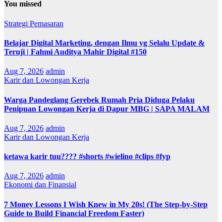
You missed
Strategi Pemasaran
Belajar Digital Marketing, dengan Ilmu yg Selalu Update &
Teruji | Fahmi Auditya Mahir Digital #150
Aug 7, 2026
admin
Karir dan Lowongan Kerja
Warga Pandeglang Gerebek Rumah Pria Diduga Pelaku
Penipuan Lowongan Kerja di Dapur MBG | SAPA MALAM
Aug 7, 2026
admin
Karir dan Lowongan Kerja
ketawa karir tuu???? #shorts #wielino #clips #fyp
Aug 7, 2026
admin
Ekonomi dan Finansial
7 Money Lessons I Wish Knew in My 20s! (The Step-by-Step
Guide to Build Financial Freedom Faster)