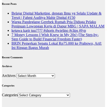
Recent Posts
Belajar Digital Marketing, dengan Ilmu yg Selalu Update &
Teruji | Fahmi Auditya Mahir Digital #150
Warga Pandeglang Gerebek Rumah Pria Diduga Pelaku
Penipuan Lowongan Kerja di Dapur MBG | SAPA MALAM
ketawa karir tuu???? #shorts #wielino #clips #fyp
7 Money Lessons I Wish Knew in My 20s! (The Step-by-
Step Guide to Build Financial Freedom Faster)
BRIN Pemerkan Sepatu Lokal Rp75.000 ke Prabowo, Arif:
Ini Ringan Bagus Murah
Recent Comments
Archives
Archives
Categories
Categories