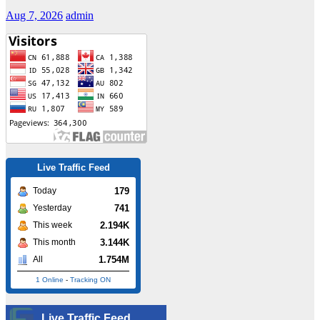
Aug 7, 2026
admin
Live Traffic Feed
179
Today
741
Yesterday
2.194K
This week
3.144K
This month
1.754M
All
1 Online
-
Tracking ON
Live Traffic Feed