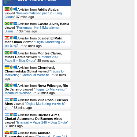
A visitor from
Addis Ababa
viewed "
huawei matepad pro 12 – Blog
Okuta
"
37 mins ago
A visitor from
Castro Alves, Bahia
viewed "
Pertemuan Ke-3 [Manajemen
Bisnis…
"
38 mins ago
A visitor from
Jdaidet El Matn,
Mont-liban
viewed "
Digital Marketing क्या
होता है? पुरी…
"
38 mins ago
A visitor from
Montes Claros,
Minas Gerais
viewed "
October 2020 –
Page 8 – Blog Okuta
"
38 mins ago
A visitor from
Chernivtsi,
Chernivetska Oblast
viewed "
Tugas E-
Marketing ” Membuat Website…
"
38 mins
ago
A visitor from
Nova Friburgo, Rio
De Janeiro
viewed "
Tugas E- Marketing ”
Membuat Website…
"
38 mins ago
A visitor from
Villa Rosa, Buenos
Aires
viewed "
Digital Marketing क्या होता है?
पुरी…
"
38 mins ago
A visitor from
Buenos Aires,
Ciudad Autonoma De Buenos Aires
viewed "
finansial – Page 248 – Blog Okuta
"
38 mins ago
A visitor from
Ambato,
Tungurahua
viewed "
finansial – Page 248