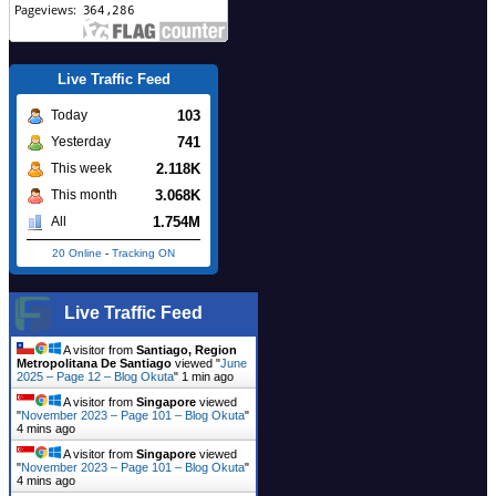
Live Traffic Feed
103
Today
741
Yesterday
2.118K
This week
3.068K
This month
1.754M
All
20 Online
-
Tracking ON
Live Traffic Feed
A visitor from
Santiago, Region
Metropolitana De Santiago
viewed "
June
2025 – Page 12 – Blog Okuta
"
1 min ago
A visitor from
Singapore
viewed
"
November 2023 – Page 101 – Blog Okuta
"
4 mins ago
A visitor from
Singapore
viewed
"
November 2023 – Page 101 – Blog Okuta
"
4 mins ago