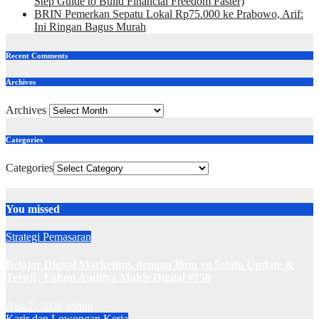
Step Guide to Build Financial Freedom Faster)
BRIN Pemerkan Sepatu Lokal Rp75.000 ke Prabowo, Arif:
Ini Ringan Bagus Murah
Recent Comments
Archives
Archives
Categories
Categories
You missed
Strategi Pemasaran
Belajar Digital Marketing, dengan Ilmu yg Selalu Update &
Teruji | Fahmi Auditya Mahir Digital #150
Aug 7, 2026
admin
Karir dan Lowongan Kerja