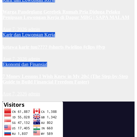
Warga Pandeglang Gerebek Rumah Pria Diduga Pelaku
Penipuan Lowongan Kerja di Dapur MBG | SAPA MALAM
Aug 7, 2026
admin
Karir dan Lowongan Kerja
ketawa karir tuu???? #shorts #wielino #clips #fyp
Aug 7, 2026
admin
Ekonomi dan Finansial
7 Money Lessons I Wish Knew in My 20s! (The Step-by-Step
Guide to Build Financial Freedom Faster)
Aug 7, 2026
admin