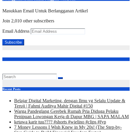
Masukkan Email Untuk Berlangganan Artikel
Join 2,010 other subscribers
Email Address
Subscribe
Follow Us
Recent Posts
Belajar Digital Marketing, dengan Ilmu yg Selalu Update &
Teruji | Fahmi Auditya Mahir Digital #150
Warga Pandeglang Gerebek Rumah Pria Diduga Pelaku
Penipuan Lowongan Kerja di Dapur MBG | SAPA MALAM
ketawa karir tuu???? #shorts #wielino #clips #fyp
7 Money Lessons I Wish Knew in My 20s! (The Step-by-