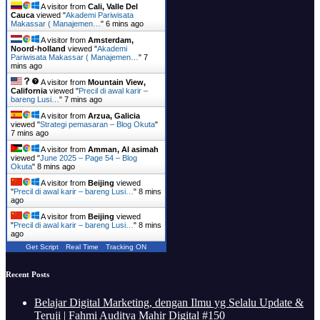
A visitor from
Cali, Valle Del
Cauca
viewed "
Akademi Pariwisata
Makassar ( Manajemen…
"
6 mins ago
A visitor from
Amsterdam,
Noord-holland
viewed "
Akademi
Pariwisata Makassar ( Manajemen…
"
7
mins ago
A visitor from
Mountain View,
California
viewed "
Precil di awal karir –
bareng Lusi…
"
7 mins ago
A visitor from
Arzua, Galicia
viewed "
Strategi pemasaran – Blog Okuta
"
7 mins ago
A visitor from
Amman, Al asimah
viewed "
June 2025 – Page 54 – Blog
Okuta
"
8 mins ago
A visitor from
Beijing
viewed
"
Precil di awal karir – bareng Lusi…
"
8 mins
ago
A visitor from
Beijing
viewed
"
Precil di awal karir – bareng Lusi…
"
8 mins
ago
Get Script
Real Time
Tracking ON
Recent Posts
Belajar Digital Marketing, dengan Ilmu yg Selalu Update &
Teruji | Fahmi Auditya Mahir Digital #150