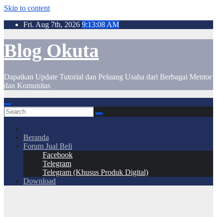
Skip to content
Fri. Aug 7th, 2026
9:13:09 AM
Blog Okuta
Dapatkan Update Tutorial dan Peluang Usaha dari Berbagai Mentor
dan Komunitas
Beranda
Forum Jual Beli
Facebook
Telegram
Telegram (Khusus Produk Digital)
Download