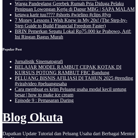
Warga Pandeglang Gerebek Rumah Pria Diduga Pelaku
Penipuan Lowongan Kerja di Dapur MBG | SAPA MALAM
ketawa karir tuu???? #shorts #wielino #clips #fyp
7 Money Lessons I Wish Knew in My 20s! (The Step-by-
Step Guide to Build Financial Freedom Faster)
BRIN Pemerkan Sepatu Lokal Rp75.000 ke Prabowo, Arif:
Ini Ringan Bagus Murah
Popular Post
Jurnalistik Sinematografi
BELAJAR MODEL RAMBUT CEPAK KOTAK DI
KURSUS POTONG RAMBUT FBC Bandung
PELUANG BISNIS AFILIASI DI TAHUN 2025 #trending
#viralvideo #peluangusaha
Cara membuat es krim Peluang usaha modal kecil untung
besar | how to make ice cream
Episode 9 : Pemasaran Daring
Blog Okuta
Dapatkan Update Tutorial dan Peluang Usaha dari Berbagai Mentor