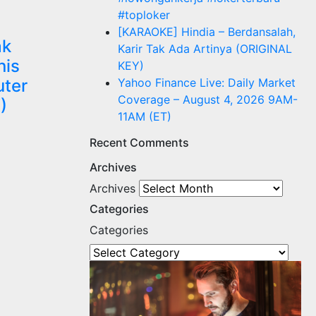
#toploker
[KARAOKE] Hindia – Berdansalah,
ak
Karir Tak Ada Artinya (ORIGINAL
nis
KEY)
Yahoo Finance Live: Daily Market
ter
Coverage – August 4, 2026 9AM-
)
11AM (ET)
Recent Comments
Archives
Archives
Categories
Categories