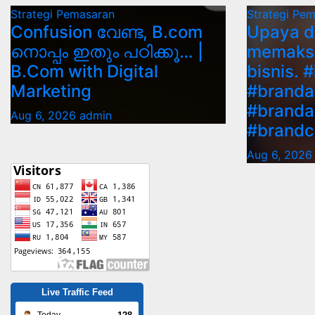
Strategi Pemasaran
Strategi Pe
Confusion വേണ്ട, B.com
Upaya d
നൊപ്പം ഇതും പഠിക്കൂ… |
memaksi
B.Com with Digital
bisnis. 
Marketing
#brandac
#branda
Aug 6, 2026
admin
#brand
Aug 6, 2026
Live Traffic Feed