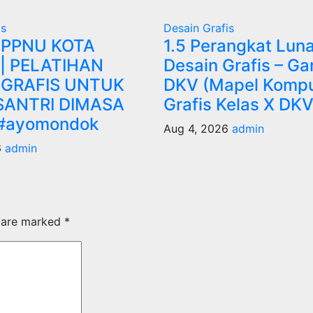
is
Desain Grafis
 PPNU KOTA
1.5 Perangkat Lun
|| PELATIHAN
Desain Grafis – Ga
 GRAFIS UNTUK
DKV (Mapel Kompu
SANTRI DIMASA
Grafis Kelas X DKV
#ayomondok
Aug 4, 2026
admin
6
admin
s are marked
*