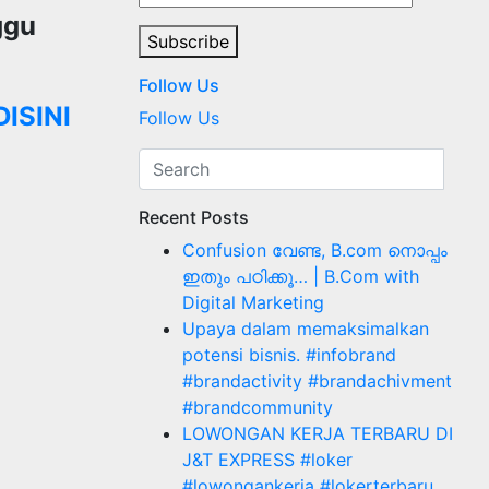
ggu
Subscribe
Follow Us
DISINI
Follow Us
Recent Posts
Confusion വേണ്ട, B.com നൊപ്പം
ഇതും പഠിക്കൂ… | B.Com with
Digital Marketing
Upaya dalam memaksimalkan
potensi bisnis. #infobrand
#brandactivity #brandachivment
#brandcommunity
LOWONGAN KERJA TERBARU DI
J&T EXPRESS #loker
#lowongankerja #lokerterbaru