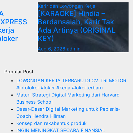
Karir dan Lowongan Kerja
A
[KARAOKE] Hindia –
EXPRESS
Berdansalah, Karir Tak
erja
Ada Artinya (ORIGINAL
ploker
KEY)
Aug 6, 2026
admin
Popular Post
LOWONGAN KERJA TERBARU DI CV. TRI MOTOR
#infoloker #loker #kerja #lokerterbaru
Materi Strategi Digital Marketing dari Harvard
Business School
Dasar-Dasar Digital Marketing untuk Pebisnis-
Coach Hendra Hilman
Konsep dan rekabentuk produk
INGIN MENINGKAT SECARA FINANSIAL