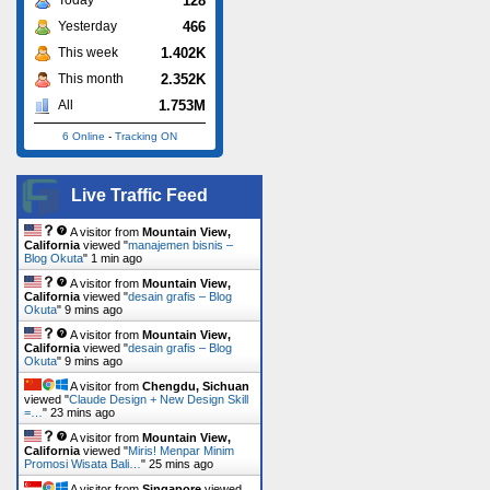
128
Today
466
Yesterday
1.402K
This week
2.352K
This month
1.753M
All
6 Online
-
Tracking ON
Live Traffic Feed
A visitor from
Mountain View,
California
viewed "
manajemen bisnis –
Blog Okuta
"
1 min ago
A visitor from
Mountain View,
California
viewed "
desain grafis – Blog
Okuta
"
9 mins ago
A visitor from
Mountain View,
California
viewed "
desain grafis – Blog
Okuta
"
9 mins ago
A visitor from
Chengdu, Sichuan
viewed "
Claude Design + New Design Skill
=…
"
23 mins ago
A visitor from
Mountain View,
California
viewed "
Miris! Menpar Minim
Promosi Wisata Bali…
"
25 mins ago
A visitor from
Singapore
viewed