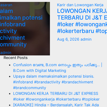
masaran
Karir dan Lowongan Kerja
alam
LOWONGAN KERJ
malkan potensi
TERBARU DI J&T 
#infobrand
#loker #lowongank
tivity
#lokerterbaru #to
chivment
Aug 6, 2026
admin
community
admin
Recent Posts
Confusion വേണ്ട, B.com നൊപ്പം ഇതും പഠിക്കൂ… |
B.Com with Digital Marketing
Upaya dalam memaksimalkan potensi bisnis.
#infobrand #brandactivity #brandachivment
#brandcommunity
LOWONGAN KERJA TERBARU DI J&T EXPRESS
#loker #lowongankerja #lokerterbaru #toploker
[KARAOKE] Hindia – Berdansalah, Karir Tak Ada