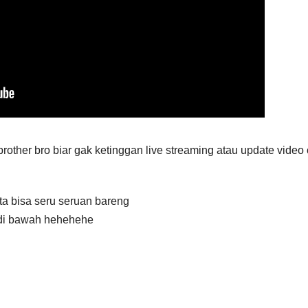
rother bro biar gak ketinggan live streaming atau update video 
ita bisa seru seruan bareng
k di bawah hehehehe