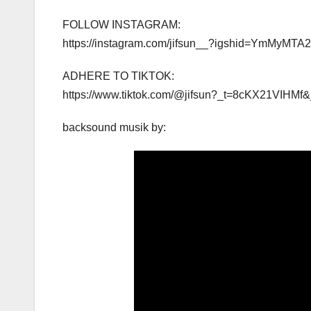
FOLLOW INSTAGRAM:
https://instagram.com/jifsun__?igshid=YmMyMT
ADHERE TO TIKTOK:
https://www.tiktok.com/@jifsun?_t=8cKX21VIHMf&
backsound musik by: