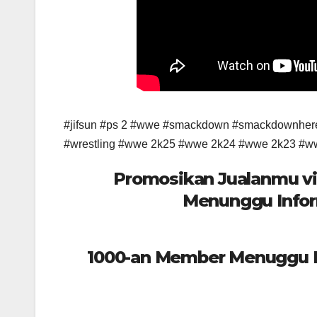
#jifsun #ps 2 #wwe #smackdown #smackdownher
#wrestling #wwe 2k25 #wwe 2k24 #wwe 2k23 #w
Promosikan Jualanmu vi
Menunggu Infor
1000-an Member Menuggu In