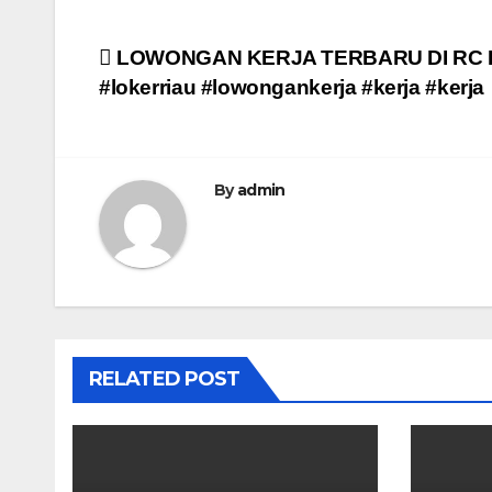
Post
LOWONGAN KERJA TERBARU DI RC Po
#lokerriau #lowongankerja #kerja #kerja
navigation
By
admin
RELATED POST