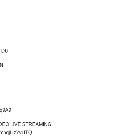
HFDU
N:
Mq9A9
EO LIVE STREAMING
kemhqjHzYvHTQ